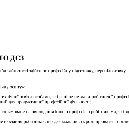
ПТО ДСЗ
би зайнятості здійснює професійну підготовку, перепідготовку т
ічну освіту
»:
ехнічної освіти особами, які раніше не мали робітничої професі
дний для продуктивної професійної діяльності;
я, спрямоване на оволодіння іншою професією робітниками, які з
не навчання робітників, що дає можливість розширювати і погли