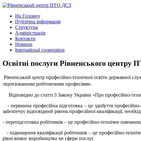
На Головну
Публічна інформація
Структура
Адміністрація
Контакти
Новини
International cooperation
Освітні послуги Рівненського центру 
Рівненський центр професійно-технічної освіти державної служ
ліцензованими робітничими професіями.
Відповідно до статті 3 Закону України
«
Про професійно-техн
-
первинна професійна підготовка – це здобуття професійно-т
забезпечує відповідний рівень професійної кваліфікації, необхі
-
п
ерепідготовка робітників – це професійно-технічне навчанн
-
підвищення кваліфікації робітників – це професійно-техніч
рівні вимог виробництва чи сфери послуг.