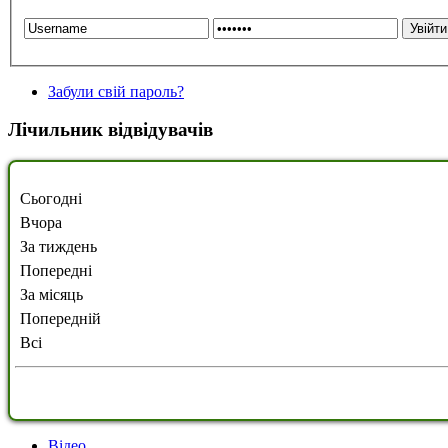
Забули свій пароль?
Лічильник відвідувачів
Сьогодні
Вчора
За тиждень
Попередні
За місяць
Попередній
Всі
Відео