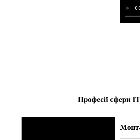
Професії сфери I
Монта