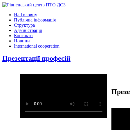
На Головну
Публічна інформація
Структура
Адміністрація
Контакти
Новини
International cooperation
Презентації професій
Презе