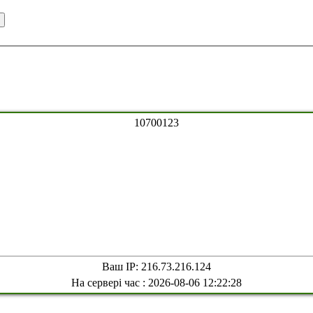
1
0
7
0
0
1
2
3
Ваш IP: 216.73.216.124
На сервері час : 2026-08-06 12:22:28