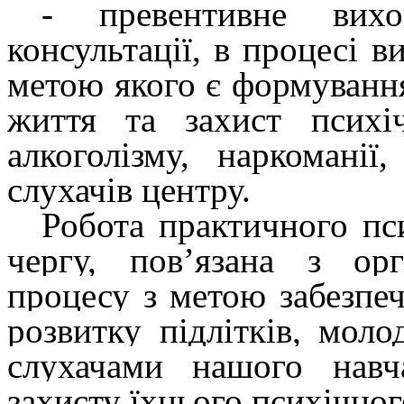
-
превентивне ви
консультації, в процесі в
метою якого є формування
життя та захист психіч
алкоголізму, наркомані
слухачів центру.
Робота практичного п
чергу, пов’язана з
ор
процесу з метою забез­пе
розвитку підлітків, моло
слухачами нашого навча
захисту їхнього психічног