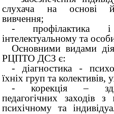
слухача на основі йо
вивчення;
-
профілактика
інтелектуальному та особ
Основними
видами
ді
РЦПТО ДСЗ є:
-
діагностика -
психол
їхніх груп та колективів, 
-
корекція
– зді
педагогічних заходів з
психічному та індивідуа