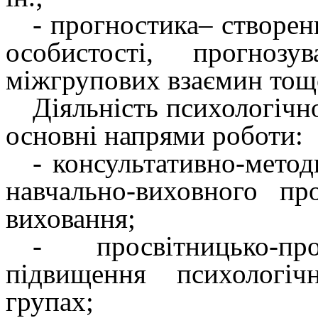
-
прогностика
– створен
особистості, прогнозу
міжгрупових взаємин тощ
Діяльність психологіч
основні
напрями роботи
:
-
консультативно-мето
навчально-виховного п
виховання;
-
просвітницько-
підвищення психологі
групах;