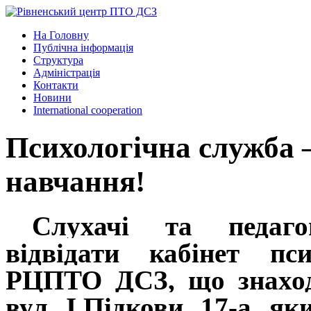
На Головну
Публічна інформація
Структура
Адміністрація
Контакти
Новини
International cooperation
Психологічна служба –
навчання!
Слухачі та педаго
відвідати кабінет пс
РЦПТО ДСЗ, що знаходи
вул. І.Підкови, 17-а, 