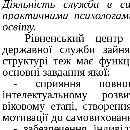
Діяльність служби в си
практичними психологам
освіту.
Рівненський центр 
державної служби зайн
структурі теж має функц
основні завдання якої:
-
сприяння
повн
інтелектуальному роз
віковому етапі, створен
мотивації до самовихованн
-
забезпечення
індиві