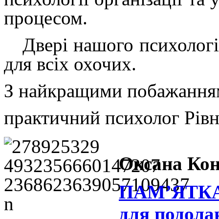
процесом.
Двері нашого психологі
для всіх охочих.
З найкращими побажання
практичний психолог
Рівн
Оксана Ко
ПАМ’ЯТК
для подола