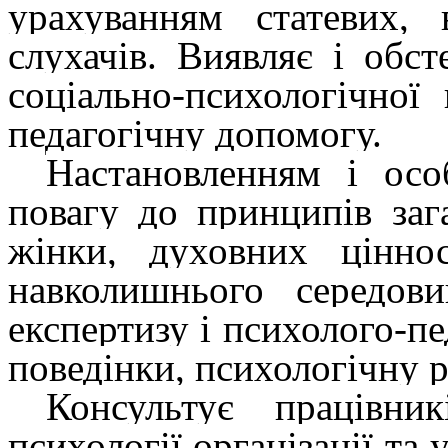
урахуванням статевих, 
слухачів. Виявляє і обст
соціально-психологічної 
педагогічну до­помогу.
Настановленням і ос
повагу до прин­ципів заг
жінки, ду­ховних цінно
навко­лишнього середов
експертизу і психолого-пе
поведінки, психологічну р
Консультує праців
психології організації та