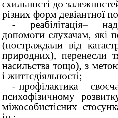
схильності до залежносте
різних форм девіантної по
-
реабілітація
– нада
допомоги слухачам, які п
(постраждали від катаст
природних), перенесли т
насильства тощо), з метою
і життєдіяльності;
-
профілактика
– своєч
психофізичному розвитку
міжособистісних стосунк
ін.;