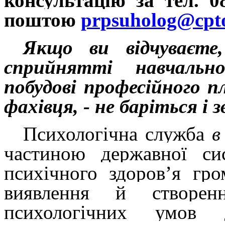
консультацію за тел. 
поштою
prpsuholog@cpto
Якщо ви відчуваєт
сприйнятті навчально
побудові професійного п
фахівця, - не баріться і 
Психологічна служба
в
частиною державної си
психічного здоров’я гр
виявлення й створенн
психологічних умов 