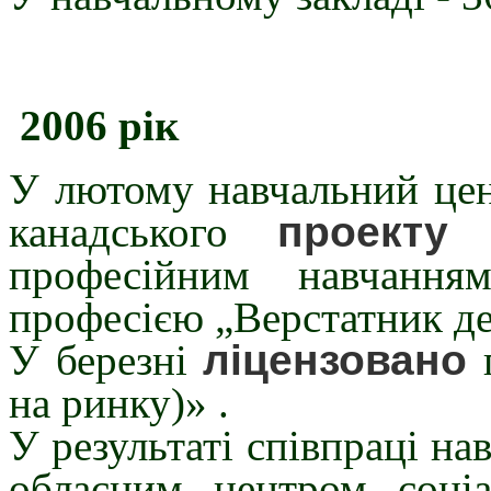
2006 рік
У лютому навчальний цен
канадського
проекту
«
професійним навчання
професією „Верстатник де
У березні
ліцензовано
п
на ринку)» .
У результаті співпраці на
обласним центром соціа