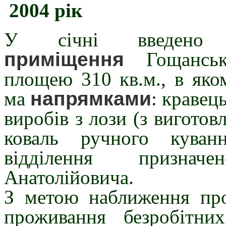
2004 рік
У січні введено
приміщення
Гощансь
площею 310 кв.м., в яком
ма
напрямками
: кравец
виробів з лози (з виготов
коваль ручного куванн
відділення призна
Анатолійовича.
З метою наближення про
проживання безробітних