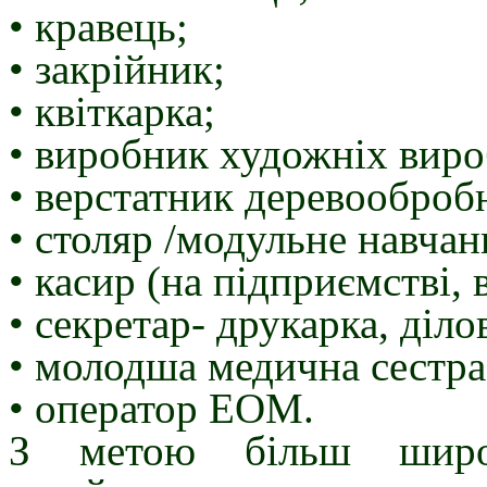
• кравець;
• закрійник;
• квіткарка;
• виробник художніх вироб
• верстатник деревообробн
• столяр /модульне навчан
• касир (на підприємстві, в
• секретар- друкарка, діло
• молодша медична сестра
• оператор ЕОМ.
З метою більш широк