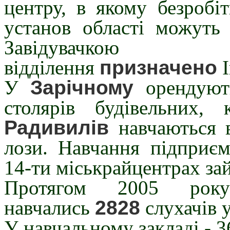
центру, в якому безробі
установ області можуть
Завідувачк
відділення
призначено
І
У
Зарічному
орендуют
столярів будівельних,
Радивилів
навчаються 
лози. Навчання підприєм
14-ти міськрайцентрах зай
Протягом 2005 рок
навчались
2828
слухачів у
У навчальному закладі - 3