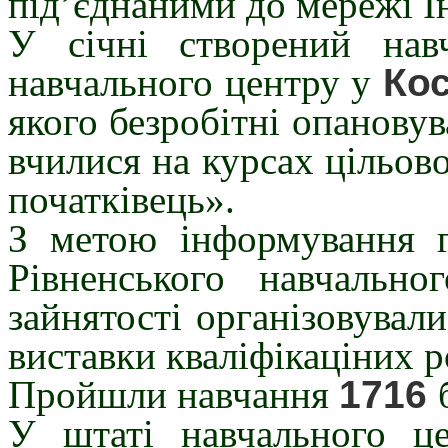
під’єднаними до мережі І
У січні створений навч
навчального центру у
Ко
якого безробітні опановув
вчилися на курсах цільов
початківець».
З метою інформування г
Рівненського навчальн
зайнятості організовували
виставки кваліфікаціних р
Пройшли навчання
1716
У штаті навчального ц