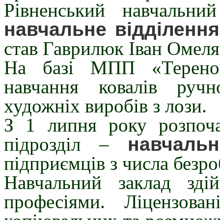
Рівненський навчальн
навчальне відділення
став Гаврилюк Іван Омеля
На базі МПП «Теренок
навчання ковалів руч
художніх виробів з лози.
З 1 липня року розпоч
підрозділ –
навчальн
підприємців з числа безроб
Навчальний заклад зді
професіями. Ліцензова