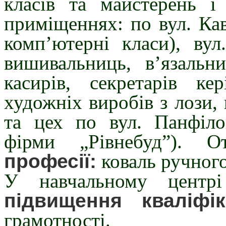
класів та майстерень 
приміщеннях: по вул. Кавк
комп’ютерні класи), вул
вишивальниць, в’язальни
касирів, секретарів кер
художніх виробів з лози, 
та цех по вул. Панфіло
фірми „Рівнебуд”). 
професії:
коваль ручного
У навчальному центр
підвищення кваліфі
грамотності.