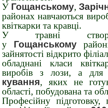
У
Гощанському
,
Заріч
районах навчаються вироб
квіткарки та кравці.
У травні створ
у
Гощанському
районі
зайнятості відкрито філіа
обладнані класи квітк
виробів з лози, а для
кування
, яких не готу
області, побудована та о
Професійну підготовку, 