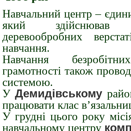
Навчальний центр – єдини
який здійснював п
деревообробних верст
навчання.
Навчання безробітн
грамотності також прово
системою.
У
Демидівському
райо
працювати клас в’язальни
У грудні цього року міс
навчальному центру
комп