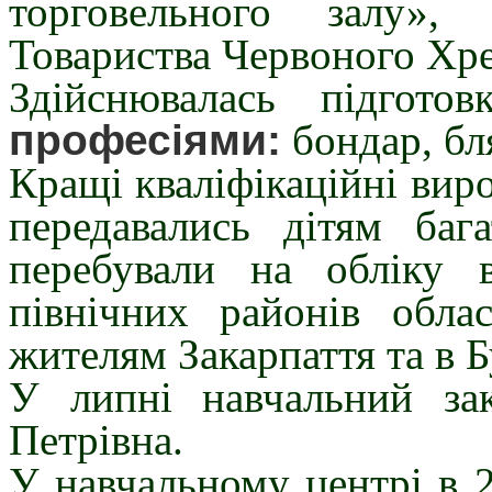
торговельного залу»
Товариства Червоного Хр
Здійснювалась підгото
професіями:
бондар, бл
Кращі кваліфікаційні виро
передавались дітям баг
перебували на обліку в
північних районів обла
жителям Закарпаття та в 
У липні навчальний з
Петрівна.
У навчальному центрі в 