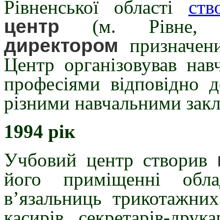
Рівненської області
ств
центр
(м. Рівне, ву
директором
призначени
Центр організовував нав
професіями відповідно д
різними навчальними зак
1994 рік
Учбовий центр створив
його приміщенні обла
в’язальниць трикотажних
касирів, секретарів-друк