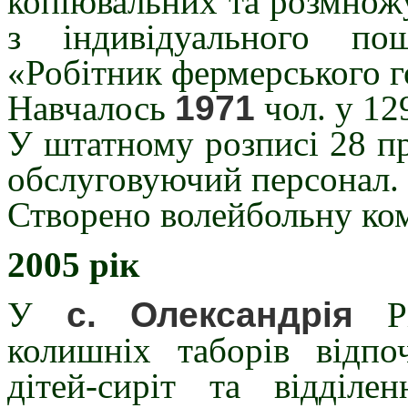
копіювальних та розмнож
з індивідуального по
«Робітник фермерського г
Навчалось
1971
чол. у 12
У штатному розписі 28 пр
обслуговуючий персонал.
Створено волейбольну ком
2005 рік
У
с. Олександрія
Рі
колишніх таборів відпо
дітей-сиріт та відділе