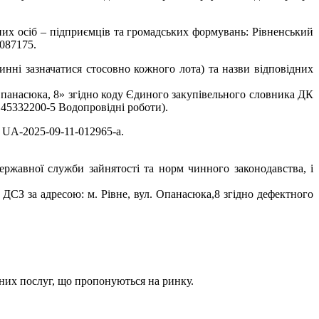
их осіб – підприємців та громадських формувань: Рівненський
1087175.
винні зазначатися стосовно кожного лота) та назви відповідних
панасюка, 8» згідно коду Єдиного закупівельного словника ДК
 45332200-5 Водопровідні роботи).
я UA-2025-09-11-012965-a.
державної служби зайнятості та норм чинного законодавства, і
СЗ за адресою: м. Рівне, вул. Опанасюка,8 згідно дефектного
чних послуг, що пропонуються на ринку.