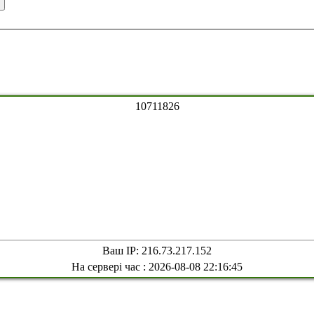
1
0
7
1
1
8
2
6
Ваш IP: 216.73.217.152
На сервері час : 2026-08-08 22:16:45