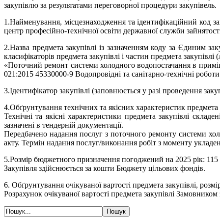
закупівлю за результатами переговорної процедури закупівель.
1.Найменування, місцезнаходження та ідентифікаційний код з
центр професійно-технічної освіти державної служби зайнятості
2.Назва предмета закупівлі із зазначенням коду за Єдиним зак
класифікаторів предмета закупівлі і частин предмета закупівлі (л
«Поточний ремонт системи холодного водопостачання в приміщ
021:2015 45330000-9 Водопровідні та санітарно-технічні роботи
3.Ідентифікатор закупівлі (заповнюється у разі проведення за
4.Обґрунтування технічних та якісних характеристик предмета 
Технічні та якісні характеристики предмета закупівлі складе
зазначені в тендерній документації.
Передбачено надання послуг з поточного ремонту системи хол
акту. Термін надання послуг/виконання робіт з моменту укладен
5.Розмір бюджетного призначення погоджений на 2025 рік: 115 
Закупівля здійснюється за кошти Бюджету цільових фондів.
6. Обґрунтування очікуваної вартості предмета закупівлі, розм
Розрахунок очікуваної вартості предмета закупівлі Замовником 