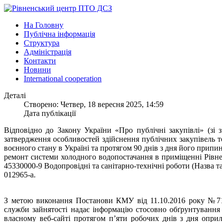
На Головну
Публічна інформація
Структура
Адміністрація
Контакти
Новини
International cooperation
Деталі
Створено: Четвер, 18 вересня 2025, 14:59
Дата публікації
Відповідно до Закону України «Про публічні закупівлі» (зі
затвердження особливостей здійснення публічних закупівель то
воєнного стану в Україні та протягом 90 днів з дня його припи
ремонт системи холодного водопостачання в приміщенні Рівне
45330000-9 Водопровідні та санітарно-технічні роботи (Назва т
012965-a.
З метою виконання Постанови КМУ від 11.10.2016 року №710
служби зайнятості надає інформацію стосовно обґрунтування 
власному веб-сайті протягом п’яти робочих днів з дня опр