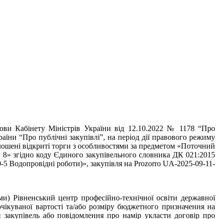
нови Кабінету Міністрів України від 12.10.2022 № 1178 “Про
аїни “Про публічні закупівлі”, на період дії правового режиму
голошені відкриті торги з особливостями за предметом «Поточний
 8» згідно коду Єдиного закупівельного словника ДК 021:2015
-5 Водопровідні роботи)», закупівля на Prozorro UA-2025-09-11-
) Рівненський центр професійно-технічної освіти державної
чікуваної вартості та/або розміру бюджетного призначення на
закупівель або повідомлення про намір укласти договір про