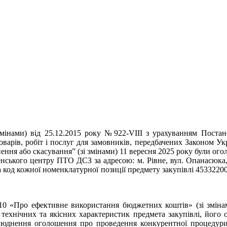
 змінами) від 25.12.2015 року №922-VIII з урахуванням Поста
варів, робіт і послуг для замовників, передбачених Законом Укр
нення або скасування” (зі змінами) 11 вересня 2025 року були о
нського центру ПТО ДСЗ за адресою: м. Рівне, вул. Опанасюка,
а код кожної номенклатурної позиції предмету закупівлі 45332200
 «Про ефективне використання бюджетних коштів» (зі змінами
технічних та якісних характеристик предмета закупівлі, його о
илюднення оголошення про проведення конкурентної процедури 