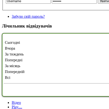
Забули свій пароль?
Лічильник відвідувачів
Сьогодні
Вчора
За тиждень
Попередні
За місяць
Попередній
Всі
Відео
Play....