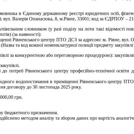
амовника в Єдиному державному реєстрі юридичних осіб, фізичн
; вул. Валерія Опанасюка, 8, м.Рівне, 33001; код за ЄДРПОУ – 2
упівельним словником (у разі поділу на лоти такі відомості по
отів) (за наявності):
енні Рівненського центру ПТО ДСЗ за адресою: м. Рівне, вул. О
 (Назва та код кожної номенклатурної позиції предмету закупівлі
купівлі за конкурентною або переговорною процедурою): закупівл
закупівлі.
ні до потреб Рівненського центру професійно-технічної освіти 
одного водопостачання в приміщенні Рівненського центру ПТО Д
ня договору до 30 листопада 2025 року.
000,00 грн.
іру бюджетного призначення.
здійснено методом аналізу та збором даних про вартість аналогі