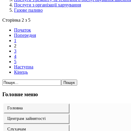
Послуги з організації харчування
Газове паливо
Сторінка 2 з 5
Початок
Попередня
1
2
3
4
5
Наступна
Кінець
Головне меню
Головна
Центрам зайнятості
Слухачам