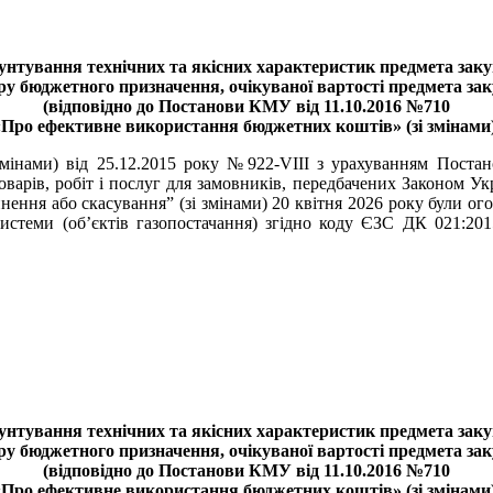
унтування технічних та якісних характеристик предмета закуп
ру бюджетного призначення, очікуваної вартості предмета зак
(відповідно до Постанови КМУ від 11.10.2016 №710
«Про ефективне використання бюджетних коштів» (зі змінами)
 змінами) від 25.12.2015 року №922-VIII з урахуванням Поста
варів, робіт і послуг для замовників, передбачених Законом Укр
инення або скасування” (зі змінами) 20 квітня 2026 року були о
 системи (об’єктів газопостачання) згідно коду ЄЗС ДК 021:20
унтування технічних та якісних характеристик предмета закуп
ру бюджетного призначення, очікуваної вартості предмета зак
(відповідно до Постанови КМУ від 11.10.2016 №710
«Про ефективне використання бюджетних коштів» (зі змінами)