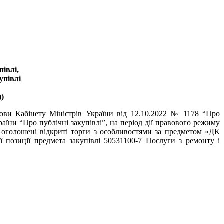
івлі,
упівлі
)
нови Кабінету Міністрів України від 12.10.2022 № 1178 “Про
аїни “Про публічні закупівлі”, на період дії правового режиму
и оголошені відкриті торги з особливостями за предметом «ДК
 позиції предмета закупівлі 50531100-7 Послуги з ремонту і