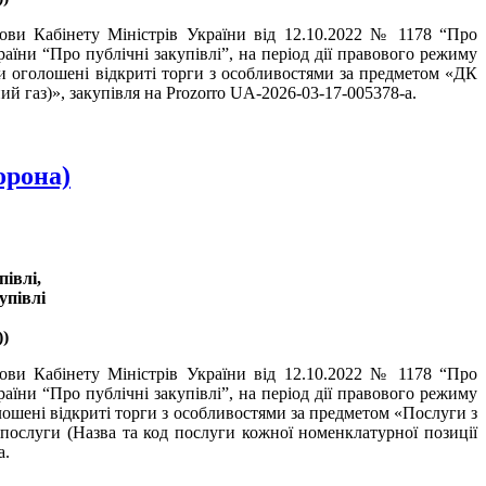
нови Кабінету Міністрів України від 12.10.2022 № 1178 “Про
аїни “Про публічні закупівлі”, на період дії правового режиму
ли оголошені відкриті торги з особливостями за предметом «ДК
й газ)», закупівля на Prozorro UA-2026-03-17-005378-a.
орона)
івлі,
упівлі
)
нови Кабінету Міністрів України від 12.10.2022 № 1178 “Про
аїни “Про публічні закупівлі”, на період дії правового режиму
олошені відкриті торги з особливостями за предметом «Послуги з
послуги (Назва та код послуги кожної номенклатурної позиції
a.