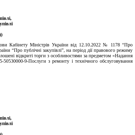
івлі,
упівлі
)
нови Кабінету Міністрів України від 12.10.2022 № 1178 “Про
аїни “Про публічні закупівлі”, на період дії правового режиму
голошені відкриті торги з особливостями за предметом «Надання
15-50530000-9-Послуги з ремонту і технічного обслуговування
івлі,
упівлі
)