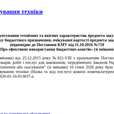
вування техніки
унтування технічних та якісних характеристик предмета закуп
ру бюджетного призначення, очікуваної вартості предмета зак
(відповідно до Постанови КМУ від 11.10.2016 №710
«Про ефективне використання бюджетних коштів» (зі змінами)
 змінами) від 25.12.2015 року №922-VIII з урахуванням Поста
варів, робіт і послуг для замовників, передбачених Законом Укр
ипинення або скасування” (зі змінами) 16 січня 2026 року бул
овування техніки (Назва та код послуги кожної номенклатурної
2026-01-16-013837-a.
го та супутнього обладнання