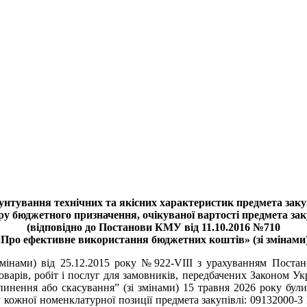
унтування технічних та якісних характеристик предмета закуп
ру бюджетного призначення, очікуваної вартості предмета зак
(відповідно до Постанови КМУ від 11.10.2016 №710
«Про ефективне використання бюджетних коштів» (зі змінами)
 змінами) від 25.12.2015 року №922-VIII з урахуванням Поста
варів, робіт і послуг для замовників, передбачених Законом Укр
ипинення або скасування” (зі змінами) 15 травня 2026 року бул
ру кожної номенклатурної позиції предмета закупівлі: 09132000-3