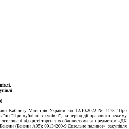
івлі,
упівлі
)
нови Кабінету Міністрів України від 12.10.2022 № 1178 “Про
аїни “Про публічні закупівлі”, на період дії правового режиму
и оголошені відкриті торги з особливостями за предметом «ДК
 Бензин (Бензин А95); 09134200-9 Дизельне паливо)», закупівля