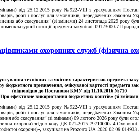
 змінами) від 25.12.2015 року №922-VIII з урахуванням Поста
варів, робіт і послуг для замовників, передбачених Законом Укр
пинення або скасування” (зі змінами) 24 листопада 2025 року бу
 номенклатурної позиції предмета закупівлі: 09123000-7 Природни
рацівниками охоронних служб (фізична ох
унтування технічних та якісних характеристик предмета закуп
ру бюджетного призначення, очікуваної вартості предмета зак
(відповідно до Постанови КМУ від 11.10.2016 №710
«Про ефективне використання бюджетних коштів» (зі змінами)
 змінами) від 25.12.2015 року №922-VIII з урахуванням Поста
варів, робіт і послуг для замовників, передбачених Законом Укр
нення або скасування” (зі змінами) 09 лютого 2026 року були ог
зична охорона) згідно коду ДК 021-2015 79710000- 4 Охоронні 
собистої охорони)», закупівля на Prozorro UA-2026-02-09-014933-