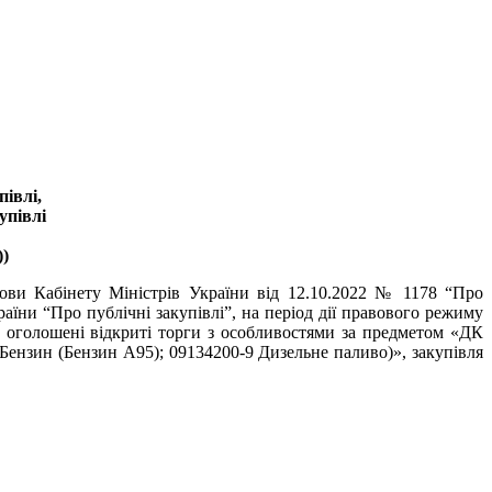
івлі,
упівлі
)
нови Кабінету Міністрів України від 12.10.2022 № 1178 “Про
аїни “Про публічні закупівлі”, на період дії правового режиму
и оголошені відкриті торги з особливостями за предметом «ДК
 Бензин (Бензин А95); 09134200-9 Дизельне паливо)», закупівля