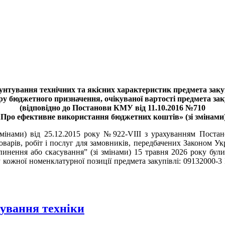
унтування технічних та якісних характеристик предмета закуп
ру бюджетного призначення, очікуваної вартості предмета зак
(відповідно до Постанови КМУ від 11.10.2016 №710
«Про ефективне використання бюджетних коштів» (зі змінами)
 змінами) від 25.12.2015 року №922-VIII з урахуванням Поста
варів, робіт і послуг для замовників, передбачених Законом Укр
ипинення або скасування” (зі змінами) 15 травня 2026 року бул
ру кожної номенклатурної позиції предмета закупівлі: 09132000-3
вування техніки