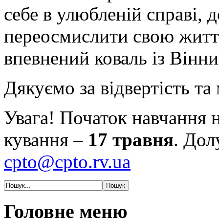
себе в улюбленій справі, 
переосмислити свою життє
впевнений коваль із Вінн
Дякуємо за відвертість та
Увага! Початок навчання н
кування –
17 травня
. Дол
cpto@cpto.rv.ua
Головне меню