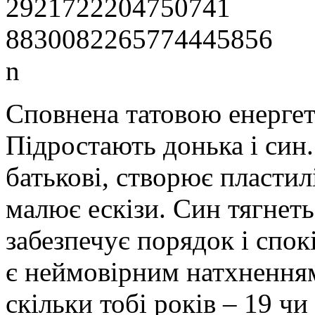
Сповнена татовою енергет
Підростають донька і син
батькові, створює пластилі
малює ескізи. Син тягнет
забезпечує порядок і спокі
є неймовірним натхненн
скільки тобі років – 19 ч