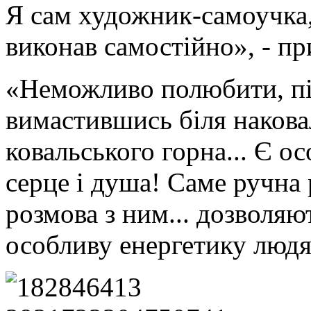
Я сам художник-самоучка, і
виконав самостійно», - пр
«Неможливо полюбити, пі
вимастившись біля наков
ковальського горна... Є о
серце і душа! Саме ручна 
розмова з ним... дозволяю
особливу енергетику люд