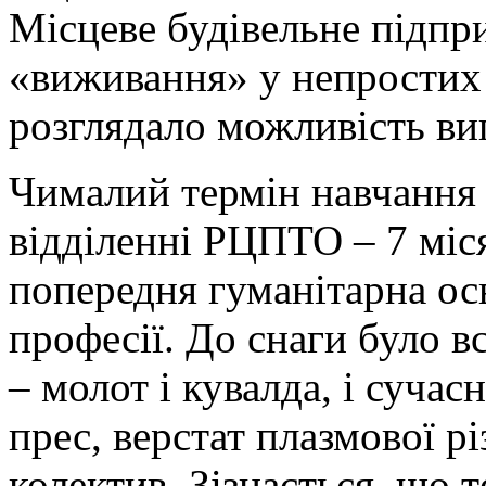
Місцеве будівельне підп
«виживання» у непростих
розглядало можливість ви
Чималий термін навчання
відділенні РЦПТО – 7 місяц
попередня гуманітарна осв
професії. До снаги було вс
– молот і кувалда, і сучас
прес, верстат плазмової р
колектив. Зізнається, що т