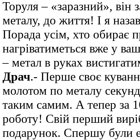
Торуля – «заразний», він 
металу, до життя! І я наз
Порада усім, хто обирає пр
нагріватиметься вже у ва
– метал в руках вистигат
Драч
.- Перше своє куванн
молотом по металу секунд 
таким самим. А тепер за 
роботу! Свій перший виріб
подарунок. Спершу були ес