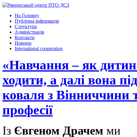
На Головну
Публічна інформація
Структура
Адміністрація
Контакти
Новини
International cooperation
«Навчання – як дитин
ходити, а далі вона під
коваля з Вінниччини т
професії
Із
Євгеном Драчем
ми