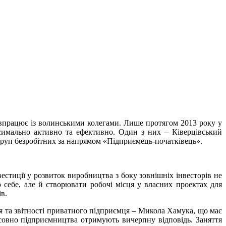
івпрацює із волинськими колегами. Лише протягом 2013 року у
симально активно та ефективно. Один з них – Ківерцівський
груп безробітних за напрямом «Підприємець-початківець».
естиції у розвиток виробництва з боку зовнішніх інвесторів не
 себе, але й створювати робочі місця у власних проектах для
в.
я та звітності приватного підприємця – Микола Хамука, що має
осовно підприємництва отримують вичерпну відповідь. Заняття