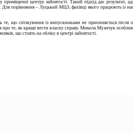
 приміщенні центру зайнятості. Такий підхід дає результат, ад
. Для порівняння – Луцький МЦЗ, фахівці якого працюють із на
 те, що спілкування із випускниками не припиняється після о
я про те, як краще вести власну справу. Микола Музичук особли
ляків, що стоять на обліку в центрі зайнятості.