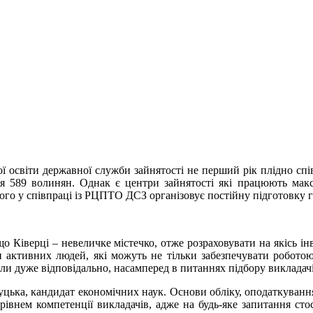
ої освіти державної служби зайнятості не перший рік плідно сп
я 589 волинян. Однак є центри зайнятості які працюють мак
кого у співпраці із РЦПТО ДСЗ організовує постійну підготовку 
 Ківерці – невеличке містечко, отже розраховувати на якісь інв
ти активних людей, які можуть не тільки забезпечувати роботою
йшли дуже відповідально, насамперед в питаннях підбору викладачі
Луцька, кандидат економічних наук. Основи обліку, оподаткуванн
 рівнем компетенції викладачів, адже на будь-яке запитання ст