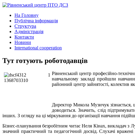
На Головну
Публічна інформація
Структура
Адміністрація
Контакти
Новини
International cooperation
Тут готують роботодавців
Рівненський центр професійно-технічн
навчальному закладі пройшли навчанн
районний центр зайнятості, колектив я
Директор Микола Музичук зізнається, що
доводиться. Значить, слід підтримува
інших. З огляду на ці міркування до організації навчання піді
Бізнес-планування безробітним читає Неля Кінах, викладач з 
значний практичний та педагогічний досвід. Слухачі вражені