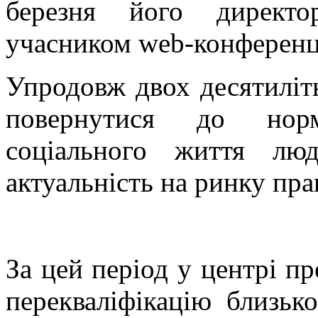
березня його директ
учасником web-конференці
Упродовж двох десятиліт
повернутися до норм
соціального життя лю
актуальність на ринку пра
За цей період у центрі п
перекваліфікацію близьк