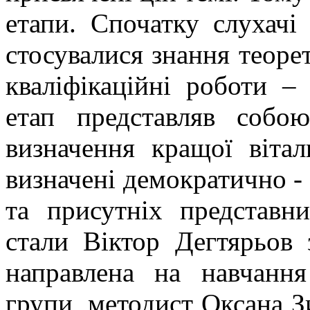
етапи. Спочатку слухачі
стосувалися знання теоре
кваліфікаційні роботи –
етап представляв собо
визначення кращої віта
визначені демократично -
та присутніх представ
стали Віктор Дегтярьов з
направлена на навчанн
групи, методист Оксана З