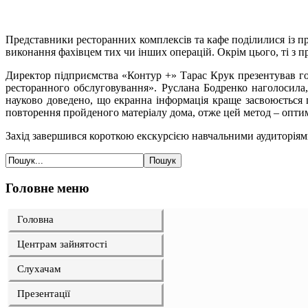
Представники ресторанних комплексів та кафе поділилися із 
виконання фахівцем тих чи інших операцій. Окрім цього, ті з 
Директор підприємства «Контур +» Тарас Крук презентував гос
ресторанного обслуговування». Руслана Бодренко наголосила,
науково доведено, що екранна інформація краще засвоюється п
повторення пройденого матеріалу дома, отже цей метод – опти
Захід завершився короткою екскурсією навчальними аудиторіями
Головне меню
Головна
Центрам зайнятості
Слухачам
Презентації