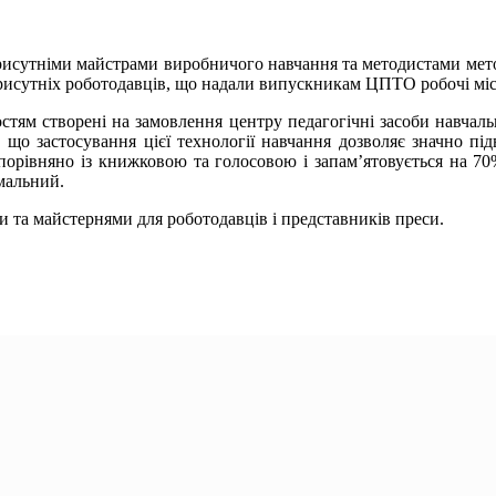
присутніми майстрами виробничого навчання та методистами мет
присутніх роботодавців, що надали випускникам ЦПТО робочі місц
тям створені на замовлення центру педагогічні засоби навчаль
 що застосування цієї технології навчання дозволяє значно пі
орівняно із книжковою та голосовою і запам’ятовується на 70%
мальний.
 та майстернями для роботодавців і представників преси.