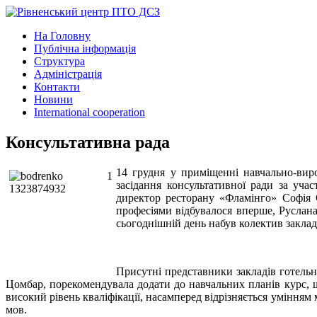
На Головну
Публічна інформація
Структура
Адміністрація
Контакти
Новини
International cooperation
Консультативна рада
14 грудня у приміщенні навчально-вир
засідання консультативної ради за уча
директор ресторану «Фламінго» Софія 
професіями відбувалося вперше, Руслана
сьогоднішній день набув колектив заклад
Присутні представники закладів готельн
Цомбар, порекомендувала додати до навчальних планів курс, 
високий рівень кваліфікації, насамперед відрізняється умінн
мов.