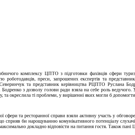
обничого комплексу ЦПТО з підготовки фахівців сфери туризм
стю роботодавців, преси, запрошених експертів та представни
Северинчук та представник керівництва РЦПТО Руслана Бодре
 Бодренко з дозволу голови ради взяла на себе роль ведучого. 
у, та окреслила ті проблеми, у вирішенні яких могли б допомогти
ої сфери та ресторанної справи взяли активну участь у обговор
що сприяв би нарощуванню комунікативного потенціалу слухачів,
ям максимально докладно відповісти на питання гостя. Також пан