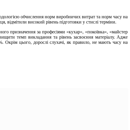
одологією обчислення норм виробничих витрат та норм часу на
я, відмітили високий рівень підготовки у стислі терміни.
ного призначення за професіями «кухар», «покоївка», «майстер
двищити темп викладання та рівень засвоєння матеріалу. Адже
. Окрім цього, дорослі слухачі, як правило, не мають часу на