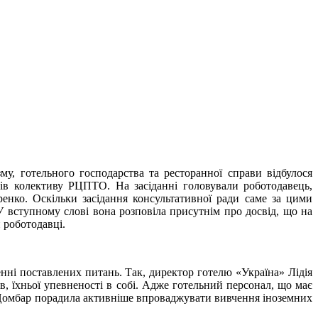
у, готельного господарства та ресторанної справи відбулося
ків колективу РЦПТО. На засіданні головували роботодавець,
нко. Оскільки засідання консультативної ради саме за цими
У вступному слові вона розповіла присутнім про досвід, що на
 роботодавці.
енні поставлених питань. Так, директор готелю «Україна» Лідія
 їхньої упевненості в собі. Адже готельний персонал, що має
і Цомбар порадила активніше впроваджувати вивчення іноземних