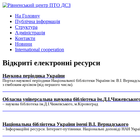
На Головну
Публічна інформація
Структура
Адміністрація
Контакти
Новини
International cooperation
Відкриті електронні ресурси
Наукова періодика України
Портал наукової періодики Національної бібліотеки України ім. В.І. Вернадсь
з глибоким архівом (від першого числа).
Обласна унiверсальна наукова бiблiотека iм.Д.I.Чижевськог
– наукова бiблiотека iм.Д.I.Чижевського, м.Кiровоград
Національна бібліотека України імені В.І. Вернадського
– Інформаційні ресурси. Інтернет-путівники. Національні доповіді НАН Укра