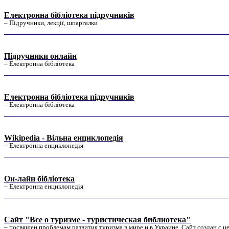
Електронна бібліотека підручників
– Підручники, лекції, шпаргалки
Підручники онлайн
– Електронна бібліотека
Електронна бібліотека підручників
– Електронна бібліотека
Wikipedia - Вільна енциклопедія
– Електронна енциклопедія
Он-лайн бібліотека
– Електронна енциклопедія
Сайт "Все о туризме - туристическая библиотека"
– посвящен проблемам развития туризма в мире и в Украине. Сайт создан с 