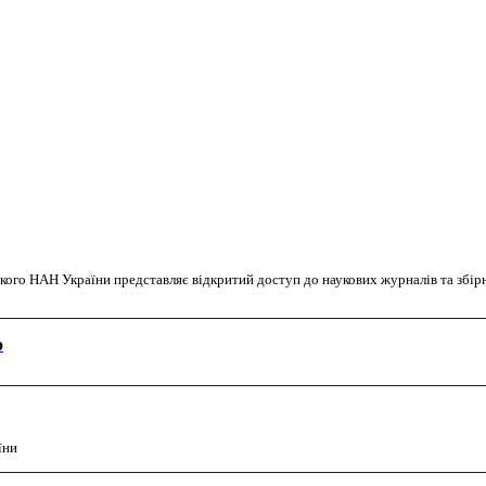
кого НАН України представляє відкритий доступ до наукових журналів та збірник
о
їни