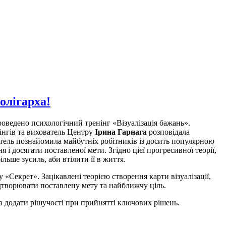
олігарха!
проведено психологічний тренінг
«
Візуалізація бажань
»
.
інгів та вихователь Центру
Ірина Гарнага
розповідала
атель познайомила майбутніх робітників із досить популярною
і досягати поставленої мети. Згідно цієї прогресивної теорії,
льше зусиль, аби втілити її в життя.
«Секрет». Зацікавлені теорією створення карти візуалізації,
відтворювати поставлену мету та найближчу ціль.
та додати рішучості при прийнятті ключових рішень.