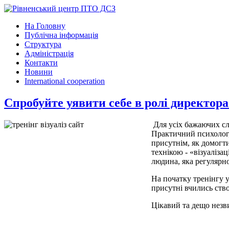
На Головну
Публічна інформація
Структура
Адміністрація
Контакти
Новини
International cooperation
Спробуйте уявити себе в ролі директора 
Для усіх бажаючих сл
Практичний психолог,
присутнім, як домогт
технікою - «візуаліза
людина, яка регулярно
На початку тренінгу у
присутні вчились ство
Цікавий та дещо незви