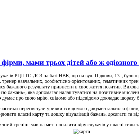
фірми, мами трьох дітей або ж одіозного 
ухачів РЦПТО ДСЗ на базі НВК, що на вул. Підкови, 17а, було 
 тренер навчальних, особистісно-орієнтованих, тематичних трен
ися бажаного результату привнести в своє життя позитив. Вихов
цією бажань», яка допомагає налаштуватися на позитивне мислення 
 думає про свою мрію, свідомо або підсвідомо докладає щоразу бі
часники переглянули уривки із відомого документального фільму 
рювати власні карту та дошку візуалізації бажань, досягати та 
чний тренінг мав на меті посилити віру слухачів у власні сили 