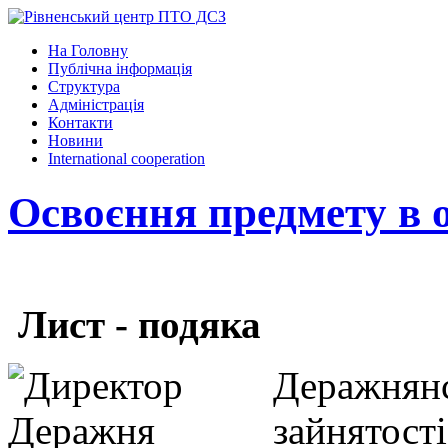
На Головну
Публічна інформація
Структура
Адміністрація
Контакти
Новини
International cooperation
Освоєння предмету в 
Лист - подяка
Деражня
зайнято