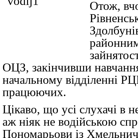
Отож, вч
Рівненсь
Здолбуні
районним
зайнятос
ОЦЗ, закінчивши навчанн
начальному відділенні РЦ
працюючих.
Цікаво, що усі слухачі в
аж ніяк не водійською сп
Пономарьови із Хмельничч