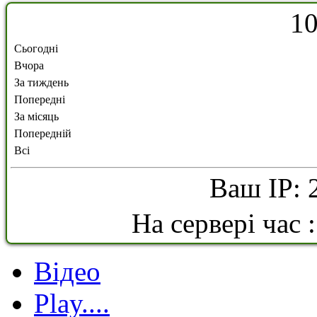
1
Сьогодні
Вчора
За тиждень
Попередні
За місяць
Попередній
Всі
Ваш IP: 
На сервері час 
Відео
Play....