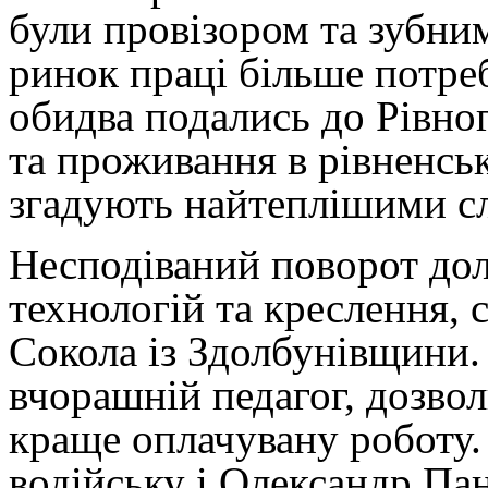
були провізором та зубни
ринок праці більше потреб
обидва подались до Рівно
та проживання в рівненс
згадують найтеплішими с
Несподіваний поворот долі
технологій та креслення,
Сокола із Здолбунівщини. 
вчорашній педагог, дозвол
краще оплачувану роботу.
водійську і Олександр Па