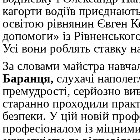
кагорти водіїв приєднают
освітою рівнянин Євген 
допомоги» із Рівненськог
Усі вони роблять ставку н
За словами майстра навча
Баранця,
слухачі наполег
премудрості, серйозно ви
старанно проходили прак
безпеки. У цій новій проф
професіоналом із міцними