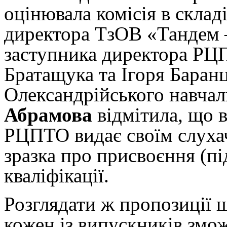
оцінювала комісія в склад
директора ТзОВ «Тандем 
заступника директора РЦП
Братащука та Ігоря Баранц
Олександрійського навчал
Абрамова
відмітила, що в
РЦПТО видає своїм слуха
зразка про присвоєння (п
кваліфікації.
Розглядати ж пропозиції 
кожен із випускників змож