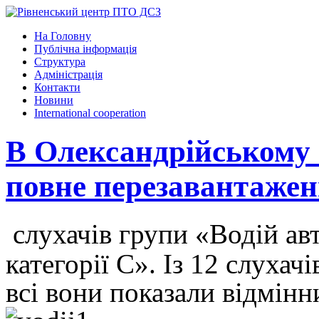
На Головну
Публічна інформація
Структура
Адміністрація
Контакти
Новини
International cooperation
В Олександрійському 
повне перезавантаже
слухачів групи «Водій ав
категорії С». Із 12 слухач
всі вони показали відмінн