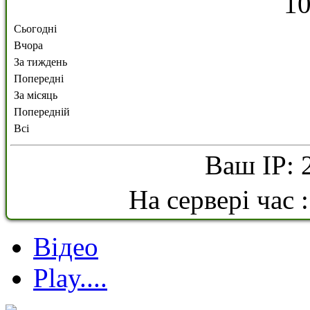
1
Сьогодні
Вчора
За тиждень
Попередні
За місяць
Попередній
Всі
Ваш IP: 
На сервері час 
Відео
Play....