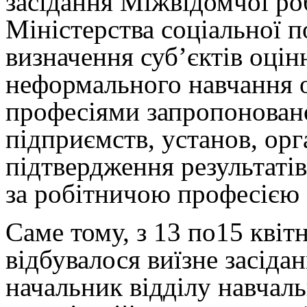
засідання Міжвідомчої ро
Міністерства соціальної 
визначення суб’єктів оцін
неформального навчання о
професіями запропонован
підприємств, установ, орг
підтвердження результаті
за робітничою професією
Саме тому, з 13 по15 кві
відбувалося виїзне засіда
начальник відділу навчаль