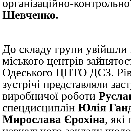
організаційно-контрольн
Шевченко.
До складу групи увійшли 
міського центрів зайнятос
Одеського ЦПТО ДСЗ. Рі
зустрічі представляли зас
виробничої роботи
Русла
спецдисциплін
Юлія Ган
Мирослава Єрохіна
, які
навчального закладу щодо