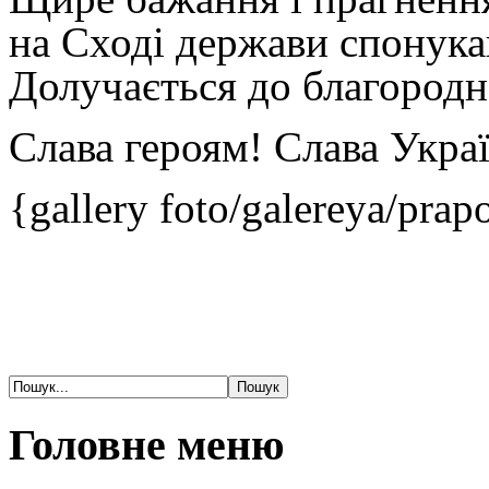
на Сході держави спонука
Долучається до благород
Слава героям! Слава Украї
{gallery foto/galereya/prap
Головне меню