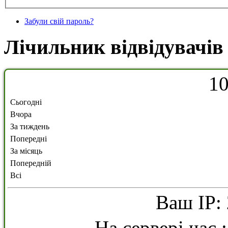
Забули свій пароль?
Лічильник відвідувачів
1
Сьогодні
Вчора
За тиждень
Попередні
За місяць
Попередній
Всі
Ваш IP: 
На сервері час 