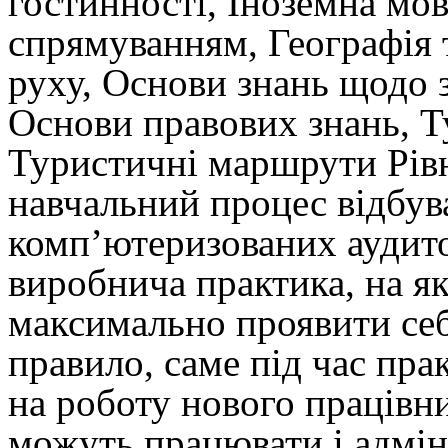
гостинності, Іноземна мо
спрямуванням, Географія
руху, Основи знань щодо 
Основи правових знань, Ту
Туристичні маршрути Рів
навчальний процес відбув
комп
’
ютеризованих аудито
виробнича практика, на я
максимально проявити себе
правило, саме під час пра
на роботу нового працівн
можуть працювати і адмін