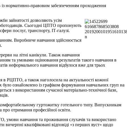
 із нормативно-правовим забезпеченням проходження
жби зайнятості дозволяють усім
 роботодавців. Сьогодні ЦПТО пропонують
фери послуг, транспорту, ІТ-галузі.
уванням. Виробниче навчання здійснюється
и.
ерерви на літні канікули. Також навчання
анням та умовами оцінювання результатів такого навчання в
атів неформального навчання відбулося вже для трьох
ня в РЦПТО, а також наголосила на актуальності кожної
х було ознайомлено із графіком формування навчальних груп на
ться з використанням сучасної матеріально-технічної бази,
вців.
 комфортабельному гуртожитку готельного типу. Випускникам
ка про отримання професійної освіти.
ПТО, умови навчання та проживання слухачів та використано
ти вичерпні кваліфіковані відповіді «з перших вуст» щодо