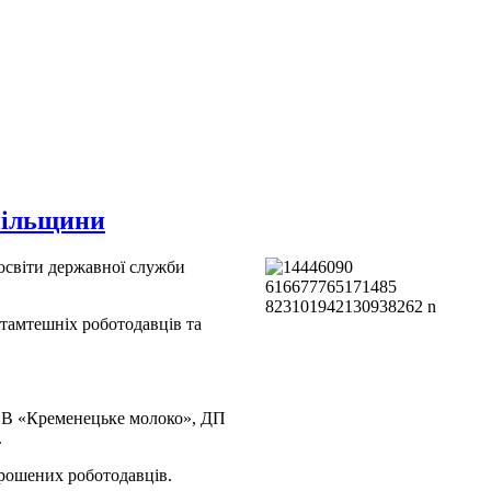
пільщини
 освіти державної служби
тамтешніх роботодавців та
ТОВ «Кременецьке молоко», ДП
.
прошених роботодавців.