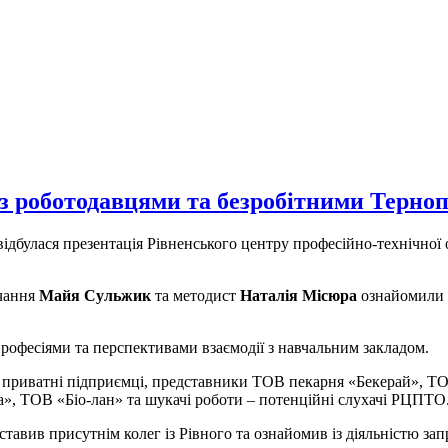
з роботодавцями та безробітними Терно
відбулася презентація Рівненського центру професійно-технічної
чання
Майя Сульжик
та методист
Наталія Місюра
ознайомили 
рофесіями та перспективами взаємодії з навчальним закладом.
ей: приватні підприємці, представники ТОВ пекарня «Бекерай», 
, ТОВ «Біо-лан» та шукачі роботи – потенційні слухачі РЦПТО
тавив присутнім колег із Рівного та ознайомив із діяльністю за