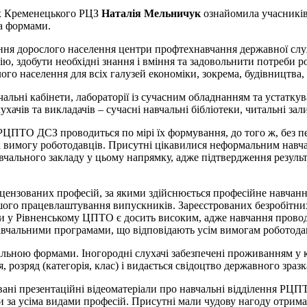
их Кременецького РЦЗ
Наталія Мельничук
ознайомила учасників
та формами.
ння дорослого населення центри профтехнавчання державної слу
ю, здобути необхідні знання і вміння та задовольнити потреби
о населення для всіх галузей економіки, зокрема, будівництва, с
альні кабінети, лабораторії із сучасним обладнанням та устатк
хачів та викладачів – сучасні навчальні бібліотеки, читальні зал
у РЦПТО ДСЗ проводиться по мірі їх формування, до того ж, без п
на вимогу роботодавців. Присутні цікавилися неформальним навч
ального закладу у цьому напрямку, адже підтвердження результ
ліцензованих професій, за якими здійснюється професійне навчан
ьшого працевлаштування випускників. Зареєстрованих безробітни
и у Рівненському ЦПТО є досить високим, адже навчання проводи
 навчальними програмами, що відповідають усім вимогам роботода
льною формами. Іногородні слухачі забезпечені проживанням у
, розряд (категорія, клас) і видається свідоцтво державного зраз
овані презентаційні відеоматеріали про навчальні відділення РЦ
и за усіма видами професій. Присутні мали чудову нагоду отрима