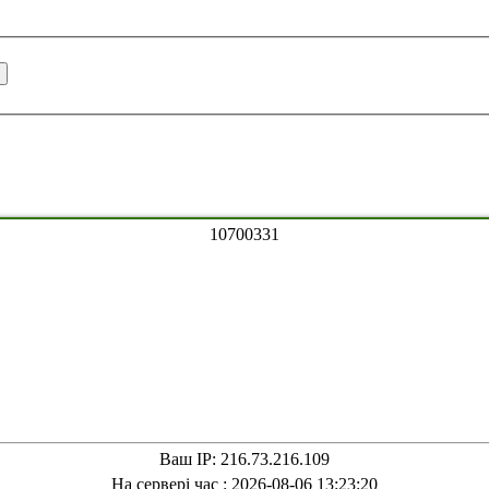
1
0
7
0
0
3
3
1
Ваш IP: 216.73.216.109
На сервері час : 2026-08-06 13:23:20