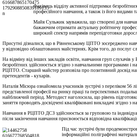
Фахівець відділу активної підтримки безробітн
професійного навчання, а також із його видами 
Майя Сульжик зауважила, що створені для навча
бажаючим отримати актуальну робітничу професі
широкий спектр напрямів перепідготовки дорослог
Присутні дізналися, що в Рівненському ЦПТО зосереджено навч
у відповідно облаштованих майстернях. Крім того, до послуг слу
На відміну від інших закладів освіти, навчання груп слухачів 
безробітних здійснюється згідно з навчальними програмами і 
РЦПТО. Старший майстер розповіла про позитивний досвід навч
претендентів - кухарів.
Наталія Місюра ознайомила учасників зустрічі з переліком 56 
представленої професії на ринку праці та перспективах подал
найближчий період. Методист наголосила, що рівень підготовк
заняття проводять досвідчені кваліфіковані викладачі згідно з
Навчання в РЦПТО ДСЗ здійснюється за груповою та індивідуа
після закінчення навчання присвоюється відповідна кваліфікація
Під час зустрічі були продемонстр
інформаційні поліграфічні матеріал