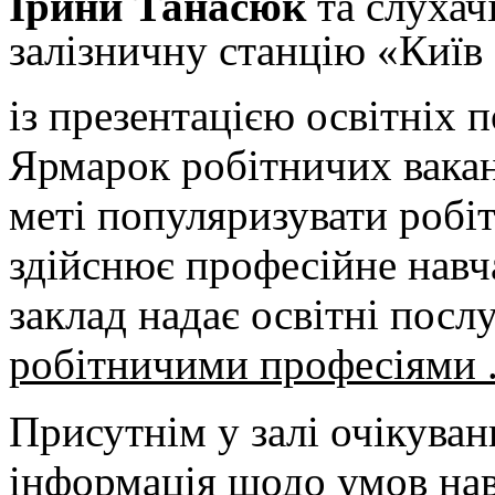
Ірини Танасюк
та слухач
залізничну станцію «Київ
із презентацією освітніх 
Ярмарок робітничих вака
меті популяризувати робіт
здійснює професійне навч
заклад надає освітні посл
робітничими професіями
Присутнім у залі очікуван
інформація щодо умов нав