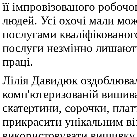
її імпровізованого робочо
людей. Усі охочі мали мо
послугами кваліфікованог
послуги незмінно лишают
праці.
Лілія Давидюк оздоблювал
комп'ютеризованій вишива
скатертини, сорочки, пла
прикрасити унікальним в
використовувати вишивку 