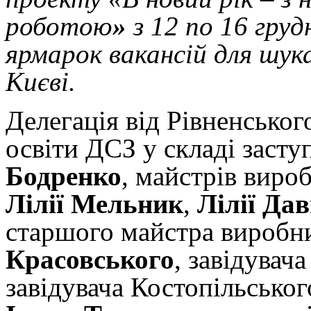
роботою
»
з 12 по 16 груд
ярмарок вакансій для шук
Києві.
Делегація від Рівненськог
освіти ДСЗ у складі заст
Бодренко
, майстрів виро
Лілії Мельник
,
Лілії Да
старшого майстра виробн
Красовського
, завідувач
завідувача Костопільськог