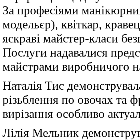
За професіями манікюрник
модельєр), квіткар, краве
яскраві майстер-класи без
Послуги надавалися пре
майстрами виробничого н
Наталія Тис демонструвал
різьблення по овочах та ф
вирізання особливо актуал
Лілія Мельник демонструв