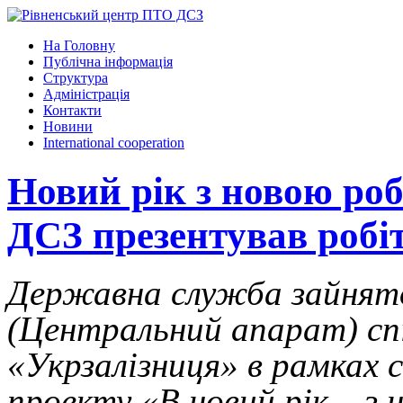
На Головну
Публічна інформація
Структура
Адміністрація
Контакти
Новини
International cooperation
Новий рік з новою ро
ДСЗ презентував робіт
Державна служба зайнят
(Центральний апарат) сп
«Укрзалізниця» в рамках 
проекту «В новий рік – з 