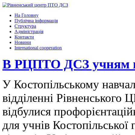
На Головну
Публічна інформація
Структура
Адміністрація
Контакти
Новини
International cooperation
В РЦПТО ДСЗ учням в
У Костопільському навча
відділенні Рівненського
відбулися профорієнтаційн
для учнів Костопільської 