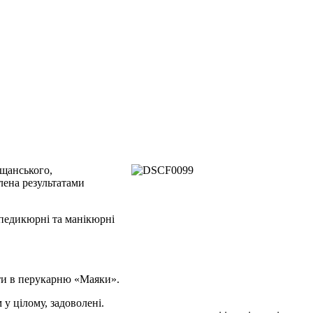
ощанського,
лена результатами
 педикюрні та манікюрні
ти в перукарню «Маяки».
 у цілому, задоволені.