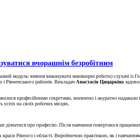
ізуватися вчорашнім безробітним
вий модуль: вміння виконувати манікюрні роботи) слухачі із Г
о і Рівненського районів. Викладач
Анастасія Цицаркіна
задово
авилися професійними секретами, впевнено і акуратно надавали
 успіх на своїх робочих місцях.
ьше дізнатися про професію. Після навчання повертаюся працюва
х краси Рівного і області. Виробничою практикою, як і навчанням