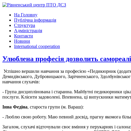
На Головну
Публічна інформація
Структура
Адміністрація
Контакти
Новини
International cooperation
Улюблена професія дозволить самореал
Успішно вершили навчання за професією «Педикюрник (додатко
Демидівського, Дубровицького, Зарічненського, Здолбунівськог
навчання слухачів:
- Група дисциплінована і старанна. Майбутні педикюрники цік
послуги. Клієнти задоволені. Впевнена, ці випускники матимуть
Інна Федіна
, староста групи (м. Вараш):
- Люблю свою роботу. Маю певний досвід, прагну якомога біл
Загалом, слухачі відточували своє вміння у перукарнях і салона