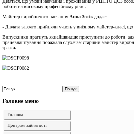
Діляться, що умови навчання і проживання у РЦПТО ДСЗ особли
роботи на високому професійному рівні.
Майстер виробничого навчання
Анна Зотік
додає:
- Дівчата завзято прийняли участь у виїзному майстер-класі, щ
Випускники прагнуть якнайшвидше приступити до роботи, адже 
працевлаштування побажала слухачам старший майстер вироб
зразка
.
Головне меню
Головна
Центрам зайнятості