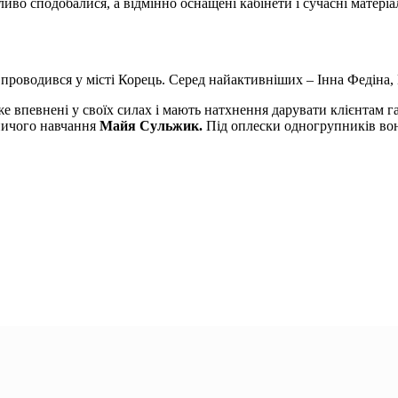
во сподобалися, а відмінно оснащені кабінети і сучасні матері
о проводився у місті Корець. Серед найактивніших – Інна Федіна,
впевнені у своїх силах і мають натхнення дарувати клієнтам га
ничого навчання
Майя Сульжик.
Під оплески одногрупників во