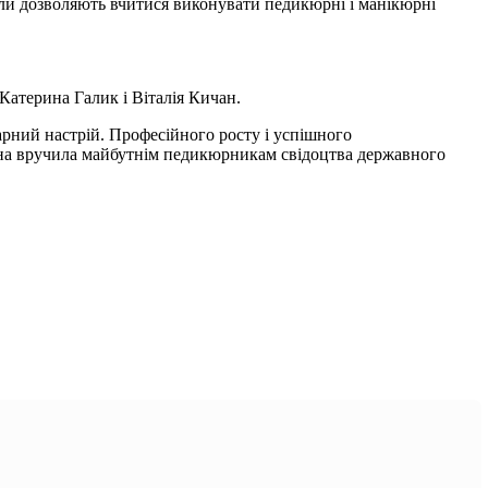
али дозволяють вчитися виконувати педикюрні і манікюрні
 Катерина Галик і Віталія Кичан.
рний настрій. Професійного росту і успішного
на вручила майбутнім педикюрникам свідоцтва державного