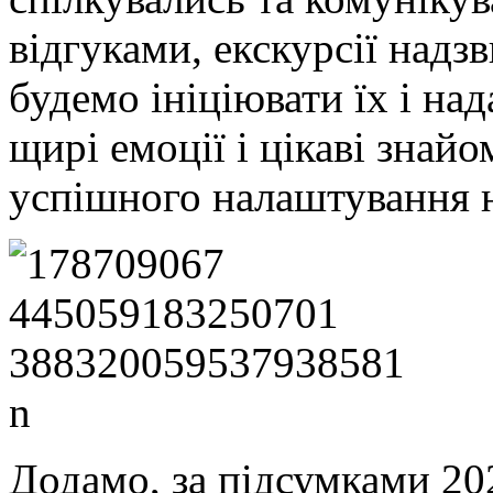
відгуками, екскурсії надз
будемо ініціювати їх і на
щирі емоції і цікаві знайо
успішного налаштування н
Додамо, за підсумками 202