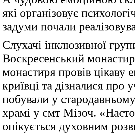
які організовує психолог
задуми почали реалізовува
Слухачі інклюзивної групи
Воскресенський монастир 
монастиря провів цікаву е
криївці та дізналися про
побували у стародавньом
храмі у смт Мізоч. «Наст
опікується духовним розв