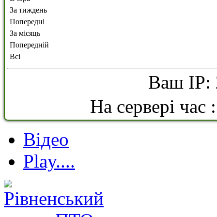
За тиждень
Попередні
За місяць
Попередній
Всі
Ваш IP: 
На сервері час 
Відео
Play....