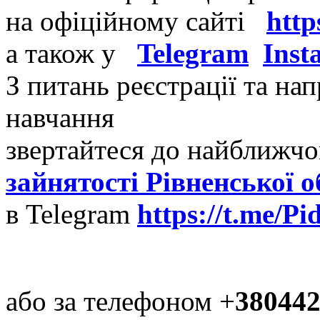
на офіційному сайті
http
а також у
Telegram
Inst
З питань реєстрації та на
навчання
звертайтеся до найближч
зайнятості Рівненської о
в Telegram
https://t.me/P
aбо за телефоном +
38044