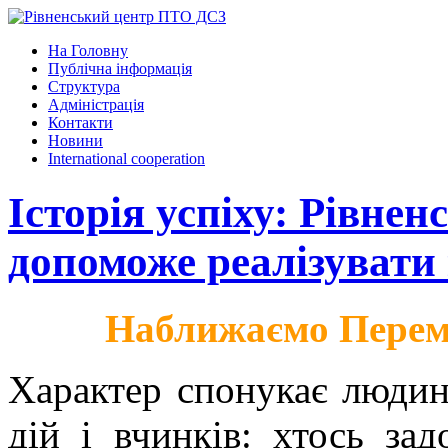
На Головну
Публічна інформація
Структура
Адміністрація
Контакти
Новини
International cooperation
Історія успіху: Рівн
допоможе реалізувати
Наближаємо Перем
Характер спонукає людин
дій і вчинків: хтось зад