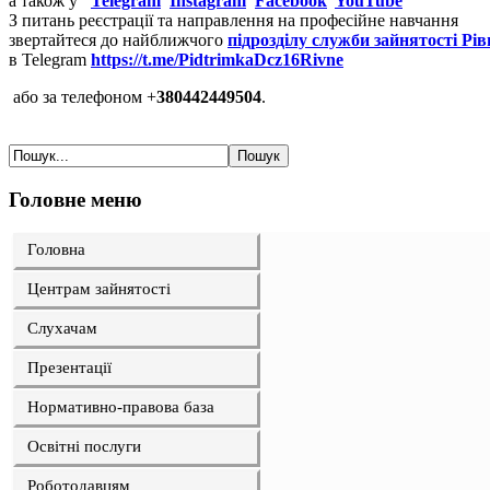
а також у
Telegram
Instagram
Facebook
YouTube
З питань реєстрації та направлення на професійне навчання
звертайтеся до найближчого
підрозділу служби зайнятості Рів
в Telegram
https://t.me/PidtrimkaDcz16Rivne
aбо за телефоном +
380442449504
.
Головне меню
Головна
Центрам зайнятості
Слухачам
Презентації
Нормативно-правова база
Освітні послуги
Роботодавцям