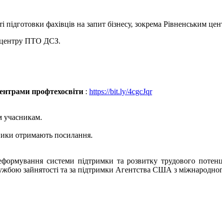
і підготовки фахівців на запит бізнесу, зокрема Рівненським це
о центру ПТО ДСЗ.
центрами профтехосвіти
:
https://bit.ly/4cgcJqr
м учасникам.
сники отримають посилання.
Реформування системи підтримки та розвитку трудового потенці
ужбою зайнятості та за підтримки Агентства США з міжнародног