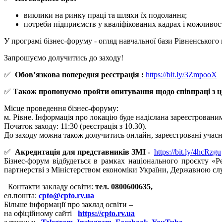
виклики на ринку праці та шляхи їх подолання;
потреби підприємств у кваліфікованих кадрах і можливост
У програмі бізнес-форуму - огляд навчальної бази Рівненськог
Запрошуємо долучитись до заходу!
✅
Обовʼязкова попередня реєстрація :
https://bit.ly/3ZmpooX
✅
Також пропонуємо пройти опитування щодо співпраці з 
Місце проведення бізнес-форуму:
м. Рівне. Інформація про локацію буде надіслана зареєстровани
Початок заходу: 11:30 (реєстрація з 10.30).
До заходу можна також долучитись онлайн, зареєстровані уча
✅
Акредитація для представників ЗМІ -
https://bit.ly/4hcRzgu
Бізнес-форум відбудеться в рамках національного проєкту «
партнерстві з Міністерством економіки України, Державною сл
Контакти закладу освіти:
тел. 0800600635,
ел.пошта:
cpto@cpto.rv.ua
Більше інформації про заклад освіти –
на офіційному сайті
https://cpto.rv.ua