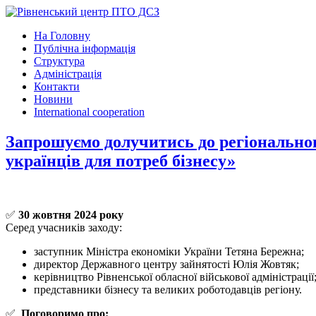
На Головну
Публічна інформація
Структура
Адміністрація
Контакти
Новини
International cooperation
Запрошуємо долучитись до регіональног
українців для потреб бізнесу»
✅
30 жовтня 2024 року
Серед учасників заходу:
заступник Міністра економіки України Тетяна Бережна;
директор Державного центру зайнятості Юлія Жовтяк;
керівництво Рівненської обласної військової адміністрації
представники бізнесу та великих роботодавців регіону.
✅
Поговоримо про: