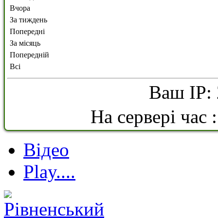
Вчора
За тиждень
Попередні
За місяць
Попередній
Всі
Ваш IP: 
На сервері час 
Відео
Play....