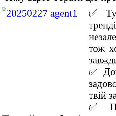
✅ Тур
трен
незал
тож х
завжди
✅ Дох
задов
твій з
✅ Це 