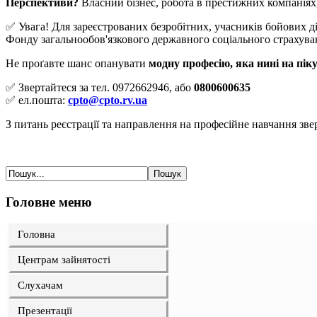
Перспективи?
Власний бізнес, робота в престижних компаніях,
✅ Увага! Для зареєстрованих безробітних, учасників бойових дій
Фонду загальнообов'язкового державного соціального страхуван
Не проґавте шанс опанувати
модну професію, яка нині на пік
✅ Звертайтеся за тел. 0972662946, або
0800600635
✅ ел.пошта:
cpto@cpto.rv.ua
З питань реєстрації та направлення на професійне навчання зв
Головне меню
Головна
Центрам зайнятості
Слухачам
Презентації