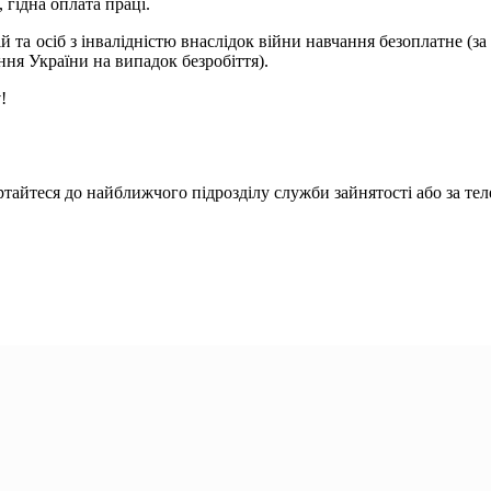
 гідна оплата праці.
 та осіб з інвалідністю внаслідок війни навчання безоплатне (за
ня України на випадок безробіття).
у
!
ертайтеся до найближчого підрозділу служби зайнятості aбо за т