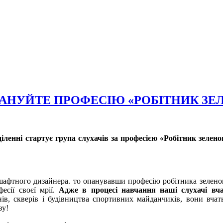
АНУЙТЕ ПРОФЕСІЮ «РОБІТНИК ЗЕЛ
іленні
стартує група слухачів за професією «Робітник зелено
афтного дизайнера. то опанувавши професію робітника зеленог
есії своєї мрії.
Адже в процесі навчання наші слухачі вч
нів, скверів і будівництва спортивних майданчиків, вони вчат
зу!