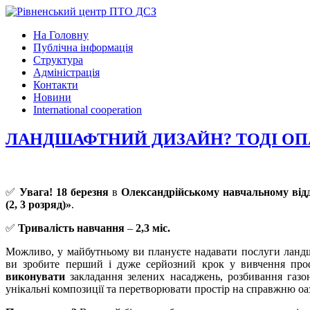
На Головну
Публічна інформація
Структура
Адміністрація
Контакти
Новини
International cooperation
ЛАНДШАФТНИЙ ДИЗАЙН? ТОДІ ОП
✅
Увага! 18 березня
в
Олександрійському навчальному відд
(2, 3 розряд)»
.
✅
Тривалість навчання
–
2,3 міс.
Можливо, у майбутньому ви плануєте надавати послуги ландш
ви зробите перший і дуже серйозний крок у вивчення проф
виконувати
закладання зелених насаджень, розбивання газо
унікальні композиції та перетворювати простір на справжню оа