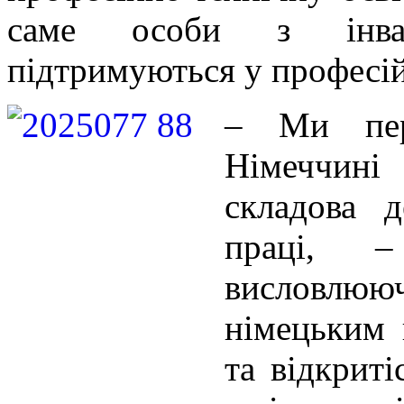
саме особи з інвал
підтримуються у професій
–
Ми пер
Німеччині
складова
д
праці, –
висловлюючи
німецьким 
та відкриті