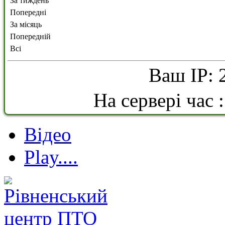
За тиждень
Попередні
За місяць
Попередній
Всі
Ваш IP: 
На сервері час 
Відео
Play....