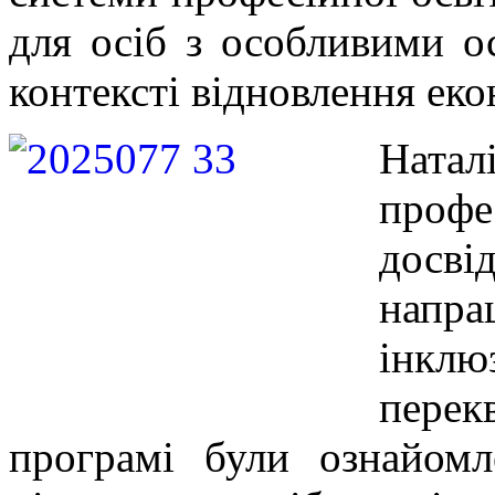
для осіб з особливими о
контексті відновлення еко
Натал
профе
дос
напра
інк
пере
програмі були ознайом