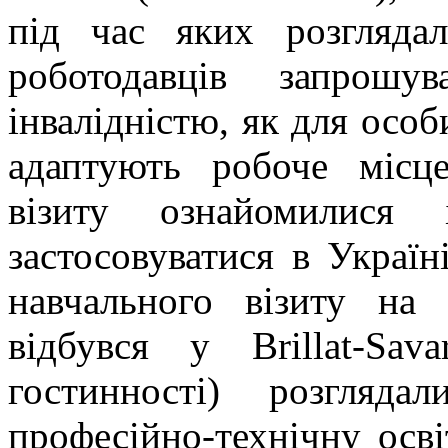
під час яких розгляда
роботодавців запрош
інвалідністю, як для ос
адаптують робоче місц
візиту ознайомилися
застосовуватися в Україн
навчального візиту на 
відбувся у Brillat-Sa
гостинності) розгляда
професійно-технічну осві