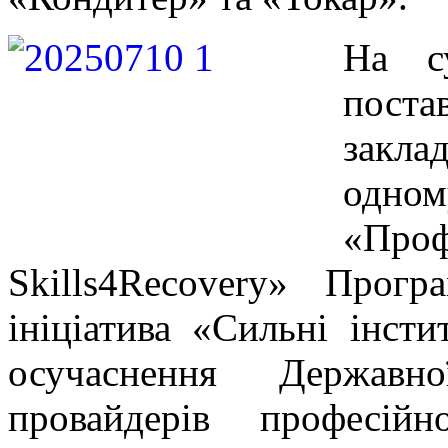
На с
поста
закла
одно
«Проф
Skills4Recovery» Про
ініціатива «Сильні інсти
осучаснення Державн
провайдерів професі