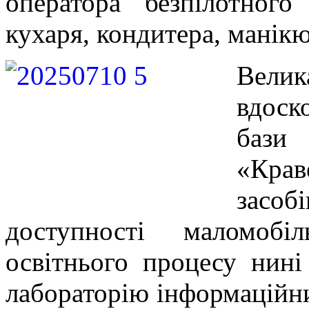
оператора безпілотного
кухаря, кондитера, манікю
Вели
вдоск
бази
«Крав
зас
доступності маломоб
освітнього процесу нині
лабораторію інформаційни