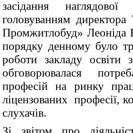
засідання наглядової
головуванням директора
Промжитлобуд» Леоніда Б
порядку денному було тр
роботи закладу освіти з
обговорювалася потре
професій на ринку прац
ліцензованих професії, к
слухачів.
Зі звітом про діяльніс