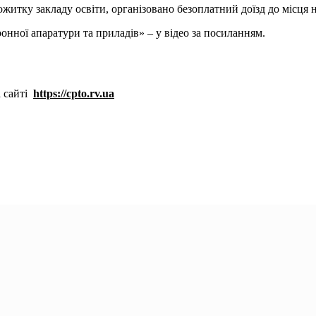
житку закладу освіти, організовано безоплатний доїзд до місця 
нної апаратури та приладів» – у відео за посиланням.
 сайті
https://cpto.rv.ua