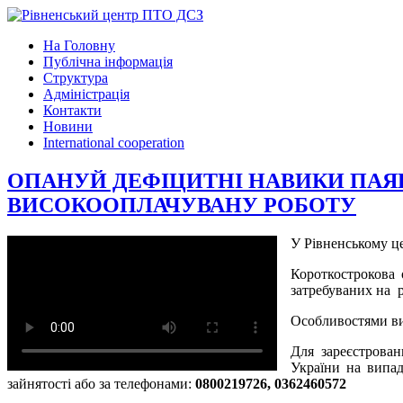
На Головну
Публічна інформація
Структура
Адміністрація
Контакти
Новини
International cooperation
ОПАНУЙ ДЕФІЦИТНІ НАВИКИ ПАЯ
ВИСОКООПЛАЧУВАНУ РОБОТУ
У Рівненському це
Короткострокова 
затребуваних на р
Особливостями вищ
Для зареєстрован
України на випад
зайнятості aбо за телефонами:
0800219726, 0362460572