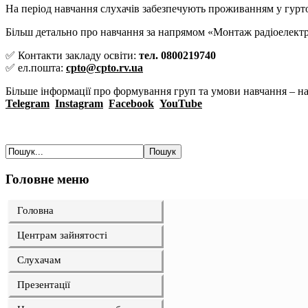
На період навчання слухачів забезпечують проживанням у гурто
Більш детально про навчання за напрямом «Монтаж радіоелектро
✅ Контакти закладу освіти:
тел. 0800219740
✅ ел.пошта:
cpto@cpto.rv.ua
Більше інформації про формування груп та умови навчання – на
Telegram
Instagram
Facebook
YouTube
Головне меню
Головна
Центрам зайнятості
Слухачам
Презентації