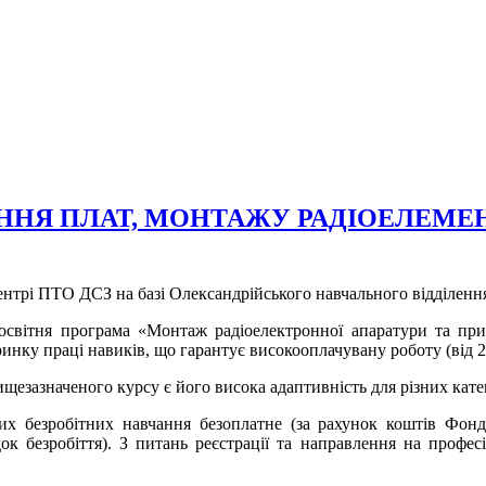
ННЯ ПЛАТ, МОНТАЖУ РАДІОЕЛЕМЕН
нтрі ПТО ДСЗ на базі Олександрійського навчального відділенн
освітня програма «Монтаж радіоелектронної апаратури та при
инку праці навиків, що гарантує високооплачувану роботу (від 25
езазначеного курсу є його висока адаптивність для різних катего
их безробітних навчання безоплатне (за рахунок коштів Фонд
ок безробіття). З питань реєстрації та направлення на профе