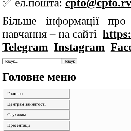
✅ ел.пошта:
cpto@cpto.rv
Більше інформації пр
навчання – на сайті
https:
Telegram
Instagram
Fac
Головне меню
Головна
Центрам зайнятості
Слухачам
Презентації