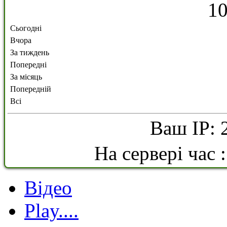
1
Сьогодні
Вчора
За тиждень
Попередні
За місяць
Попередній
Всі
Ваш IP: 
На сервері час 
Відео
Play....