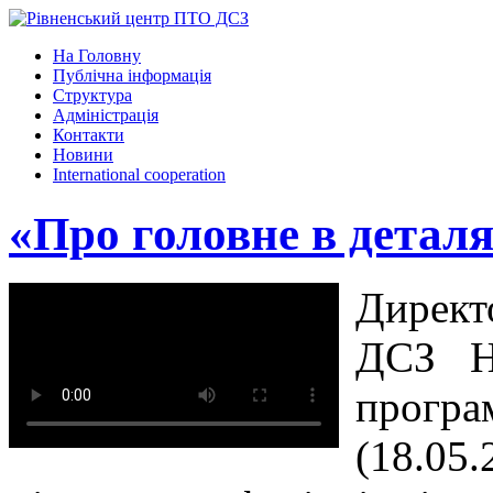
На Головну
Публічна інформація
Структура
Адміністрація
Контакти
Новини
International cooperation
«Про головне в детал
Директ
ДСЗ Н
програ
(18.05