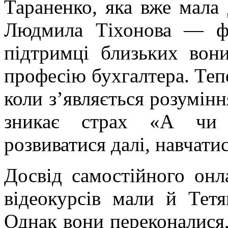
Тараненко, яка вже мала 
Людмила Тіхонова — фі
підтримці близьких вон
професію бухгалтера. Теп
коли з’являється розумінн
зникає страх «А чи 
розвиватися далі, навчати
Досвід самостійного онл
відеокурсів мали й Тет
Однак вони переконалися,