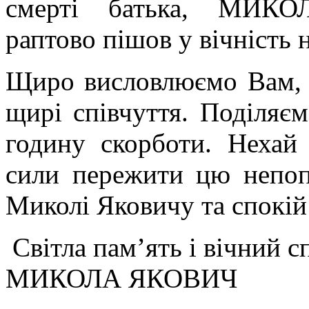
смерті батька, МИК
раптово пішов у вічність 
Щиро висловлюємо Вам, 
щирі співчуття. Поділяє
годину скорботи. Неха
сили пережити цю непоп
Миколі Яковичу та спокій
Світла пам’ять і вічний 
МИКОЛА ЯКОВИЧ