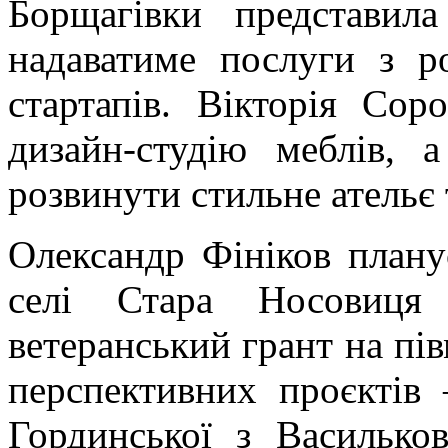
Борщагівки представила
надаватиме послуги з р
стартапів. Вікторія Сор
дизайн-студію меблів, 
розвинути стильне ательє 
Олександр Фініков плану
селі Стара Носовиця
ветеранський грант на пі
перспективних проєктів 
Гординської з Васильков