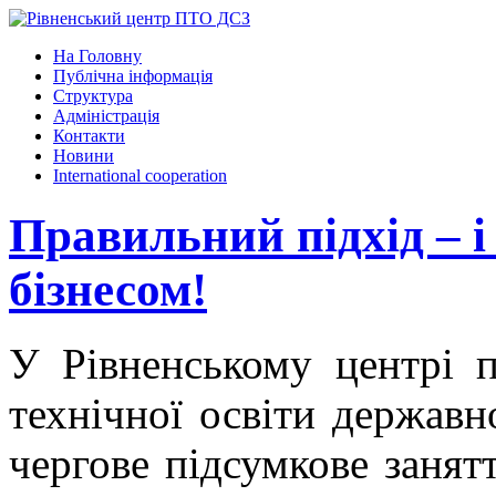
На Головну
Публічна інформація
Структура
Адміністрація
Контакти
Новини
International cooperation
Правильний підхід – і
бізнесом!
У Рівненському центрі п
технічної освіти державн
чергове підсумкове занятт