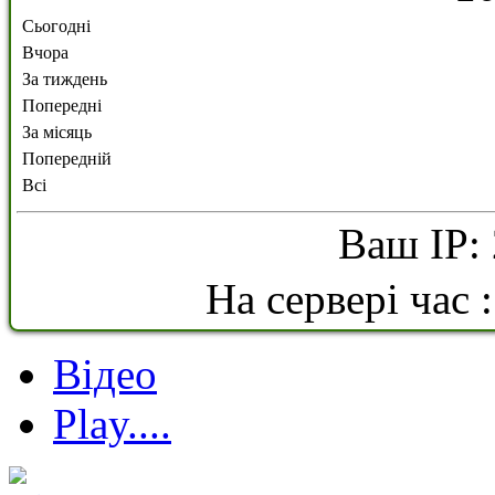
Сьогодні
Вчора
За тиждень
Попередні
За місяць
Попередній
Всі
Ваш IP: 
На сервері час 
Відео
Play....