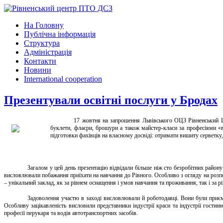
На Головну
Публічна інформація
Структура
Адміністрація
Контакти
Новини
International cooperation
Презентували освітні послуги у Бродах
17 жовтня на запрошення Львівського ОЦЗ Рівненський ЦП
буклети, флаєри, брошури а також майстер-класи за професіями «
підготовки фахівців на власному досвіді: отримати вишиту серветку, 
Загалом у цей день презентацію відвідали більше ніж сто безробітних району
висловлювали побажання приїхати на навчання до Рівного. Особливо з огляду на розпо
– унікальний заклад, як за рівнем оснащення і умов навчання та проживання, так і за р
Задоволення участю в заході висловлювали й роботодавці. Вони були приємн
Особливу зацікавленість висловили представники індустрії краси та індустрії гости
професії перукаря та водія автотранспортних засобів.