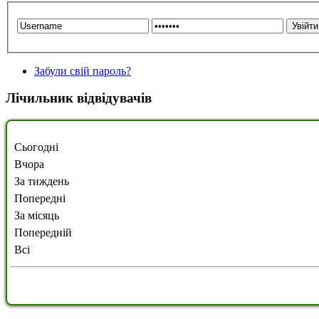
Забули свій пароль?
Лічильник відвідувачів
Сьогодні
Вчора
За тиждень
Попередні
За місяць
Попередній
Всі