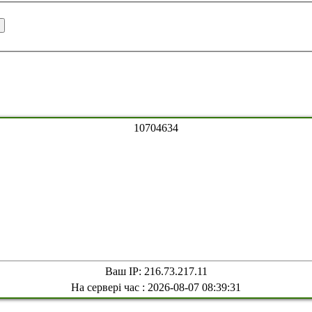
1
0
7
0
4
6
3
4
Ваш IP: 216.73.217.11
На сервері час : 2026-08-07 08:39:31