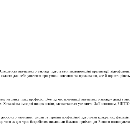
еціалісти навчального закладу підготували мультимедійні презентації, відеофільми,
скласти для себе уявлення про умови навчання та проживання, але й оцінити рівень
ану на ринку праці професію. Вже під час презентації навчального закладу деякі з них
Хоча жінка і має дві вищих освіти, але навчається усе життя. За її зізнанням, РЦПТО
дорослого населення, умови та терміни професійної підготовки конкретних фахівців.
, що того ж дня троє безробітних висловили бажання приїхати до Рівного опановувати