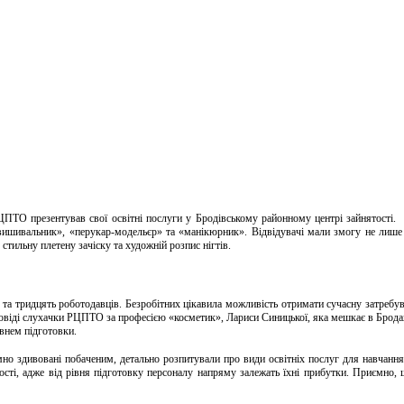
ТО презентував свої освітні послуги у Бродівському районному центрі зайнятості. Сп
вишивальник», «перукар-модельєр» та «манікюрник». Відвідувачі мали змогу не лише 
стильну плетену зачіску та художній розпис нігтів.
 та тридцять роботодавців. Безробітних цікавила можливість отримати сучасну затребув
віді слухачки РЦПТО за професією «косметик», Лариси Синицької, яка мешкає в Бродах. 
івнем підготовки.
о здивовані побаченим, детально розпитували про види освітніх послуг для навчання 
нності, адже від рівня підготовку персоналу напряму залежать їхні прибутки. Приємно