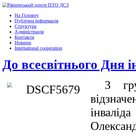
На Головну
Публічна інформація
Структура
Адміністрація
Контакти
Новини
International cooperation
До всесвітнього Дня і
3 гр
відзначе
інвал
Олексан