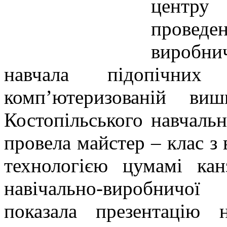
центр
проведе
виробни
навчала підопічни
комп’ютеризованій виш
Костопільського навчаль
провела майстер – клас з 
технологією цумамі кан
навічально-виробничо
показала презентацію 