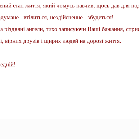
дений етап життя, який чомусь навчив, щось дав для п
думане - втілиться, нездійсненне - збудеться!
а різдвяні ангели, тихо записуючи Ваші бажання, сприя
, вірних друзів і щирих людей на дорозі життя.
едній!