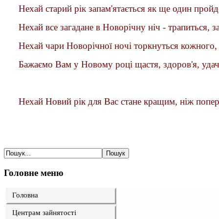
Нехай старий рік запам'ятається як ще один прой
Нехай все за
гадане
в Новорічну ніч - трапиться, за
Нехай чари Новорічної ночі торкнуться кожного, 
Бажа
ємо
Вам у Новому році щастя, здоров'я, удачі
Нехай Новий рік для Вас стане кращим, ніж попер
Головне меню
Головна
Центрам зайнятості