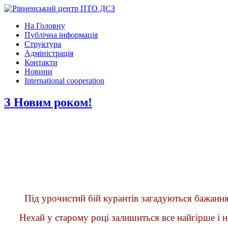
На Головну
Публічна інформація
Структура
Адміністрація
Контакти
Новини
International cooperation
З Новим роком!
Під урочистий бій курантів загаду
ються
бажання
Нехай у старому році залишиться все найгірше і не