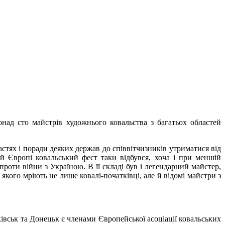
онад сто майстрів художнього ковальства з багатьох областей
стях і поради деяких держав до співвітчизників утриматися від
ій Європі ковальський фест таки відбувся, хоча і при меншій
проти війни з Україною. В її складі був і легендарний майстер,
кого мріють не лише ковалі-початківці, але й відомі майстри з
ківськ та Донецьк є членами Європейської асоціації ковальських