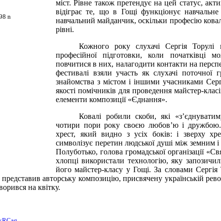
міст. Рівне також претендує на цей статус, ак
відіграє те, що в Гощі функціонує навчальне 
навчальний майданчик, оскільки професію ковал
рівні.
Кожного року слухачі Сергія Торулі 
професійної підготовки, коли початківці м
повчитися в них, налагодити контакти на персп
фестивалі взяли участь як слухачі поточної 
знайомства з містом і іншими учасниками Серг
якості помічників для проведення майстер-клас
елементи композиції «Єднання».
Ковалі робили скоби, які «з’єднуватим
чотири пори року своєю любов’ю і дружбою.
хрест, який видно з усіх боків: і зверху хре
символізує перетин людської душі між земним і
Полуботько, голова громадської організації «Свя
хлопці використали технологію, яку запозичил
його майстер-класу у Гощі. За словами Сергія
представив авторську композицію, присвячену українській револ
творився на квітку.
ukRCag