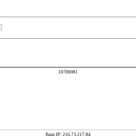
1
0
7
0
0
0
8
1
Ваш IP: 216.73.217.84