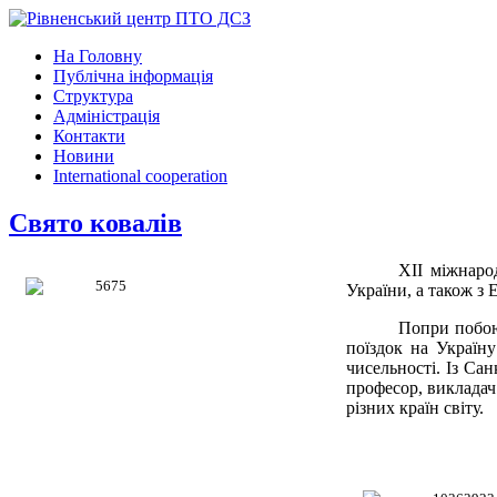
На Головну
Публічна інформація
Структура
Адміністрація
Контакти
Новини
International cooperation
Свято ковалів
ХІІ міжнаро
України, а також з Е
Попри побоюв
поїздок на Україну
чисельності. Із Са
професор, викладач
різних країн світу.