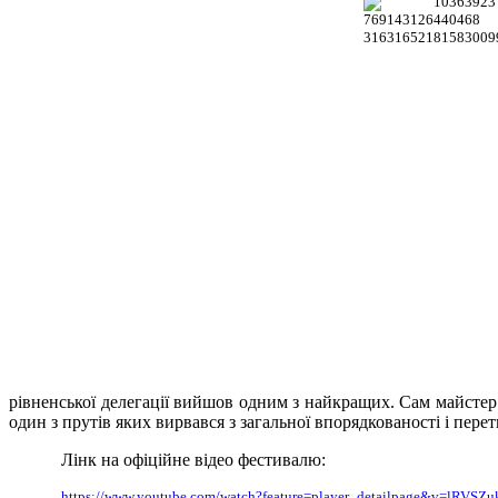
рівненської делегації вийшов одним з найкращих. Сам майстер 
один з прутів яких вирвався з загальної впорядкованості і пере
Лінк на офіційне відео фестивалю:
https://www.youtube.com/watch?feature=player_detailpage&v=lRVSZ