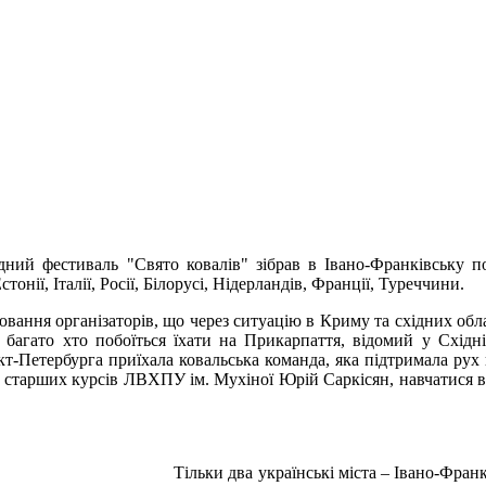
дний фестиваль "Свято ковалів" зібрав в Івано-Франківську п
стонії, Італії, Росії, Білорусі, Нідерландів, Франції, Туреччини.
ання організаторів, що через ситуацію в Криму та східних обла
 багато хто побоїться їхати на Прикарпаття, відомий у Східн
нкт-Петербурга приїхала ковальська команда, яка підтримала рух 
 старших курсів ЛВХПУ ім. Мухіної Юрій Саркісян, навчатися в я
Тільки два українські міста – Івано-Фран