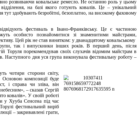
тивно розвиваючи ковальське ремесло. Не останню роль у цьому
відділення, на базі якого готують ковалів. Це – унікальний
я тут здобувають безробітні, безоплатно, на високому фаховому
відвідують фестиваль в Івано-Франківську. Це є частиною
ожуть особисто познайомитися зі знаменитими майстрами,
ективу. Цей рік не став винятком: у дванадцятому ковальському
групи, так і випускники інших років. В перший день, після
ій Торуля порекомендував своїх слухачів відомим майстрам в
ів. Наступного дня уся група виконувала фестивальну роботу –
уть чотири сторони світу,
 Основою композиції буде
ст, і справа чи зліва, він
 небесним», – сказав Сергій
то ковалів». У своїй роботі
и у Хууба Сенсена під час
 Торулі фестивальний виріб
юції – закривавлені грати,