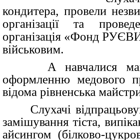
кондитера, провели незв
організації та провед
організація «Фонд РУЄВИ
військовим.
А навчалися майбут
оформленню медового пр
відома рівненська майстр
Слухачі відпрацьовувал
замішування тіста, випік
айсингом (білково-цукро