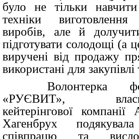
було не тільки навчити 
техніки виготовлення
виробів, але й долучит
підготувати солодощі (а ц
виручені від продажу пр
використані для закупівл
Волонтерка фо
«РУЄВИТ», власн
кейтерінгової компанії 
Хагенбрух подякувал
співпрацю та висло