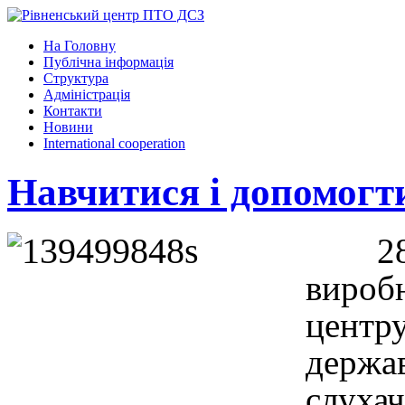
На Головну
Публічна інформація
Структура
Адміністрація
Контакти
Новини
International cooperation
Навчитися і допомогт
2
вироб
центр
держа
слухач