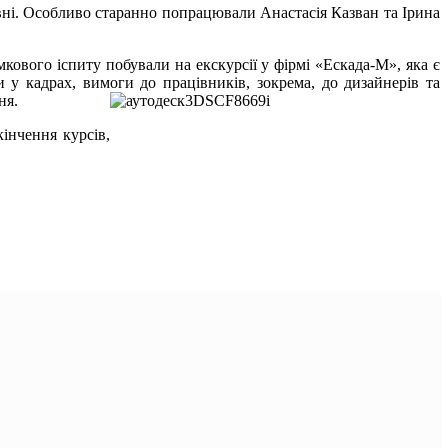
ні. Особливо старанно попрацювали Анастасія Казван та Ірина
ового іспиту побували на екскурсії у фірмі «Ескада-М», яка є
и у кадрах, вимоги до працівників, зокрема, до дизайнерів та
ня.
інчення курсів,