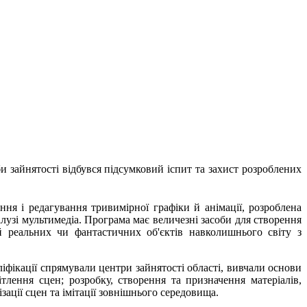
и зайнятості відбувся підсумковий іспит та захист розроблених
 і редагування тривимірної графіки й анімації, розроблена
алузі мультимедіа. Програма має величезні засоби для створення
 реальних чи фантастичних об'єктів навколишнього світу з
фікації спрямували центри зайнятості області, вивчали основи
тлення сцен; розробку, створення та призначення матеріалів,
ації сцен та імітації зовнішнього середовища.