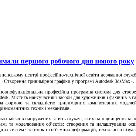
имали першого робочого дня нового року
івненському центрі професійно-технічної освіти державної служб
і «Створення тривимірної графіки у програмі
Autodesk
3
ds
Max
».
офункціональна професійна програмна система для створення
esk. Містить найсучасніші засоби для художників і фахівців в г
 за формою та складністю тривимірних комп'ютерних моделей
ізноманітних технік і механізмів.
 місяців напружених занять слухачі, яких на підвищення квалі
амі та моделювання об’єктів; створення та налаштування осві
них систем частинок та об’ємних деформацій; технологію візуаліз