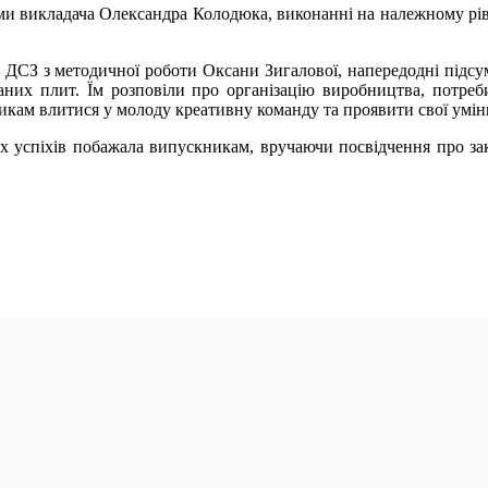
ми викладача Олександра Колодюка, виконанні на належному рів
СЗ з методичної роботи Оксани Зигалової, напередодні підсумк
ваних плит. Їм розповіли про організацію виробництва, потреб
икам влитися у молоду креативну команду та проявити свої умін
 успіхів побажала випускникам, вручаючи посвідчення про зак