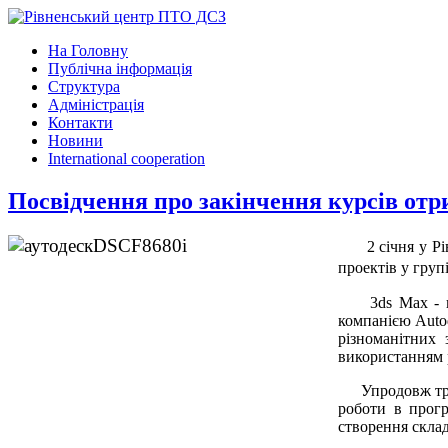
На Головну
Публічна інформація
Структура
Адміністрація
Контакти
Новини
International cooperation
Посвідчення про закінчення курсів отр
2 січня у Р
проектів у груп
3ds Max - повн
компанією Autod
різноманітних
використанням р
Упродовж трьох
роботи в прогр
створення склад