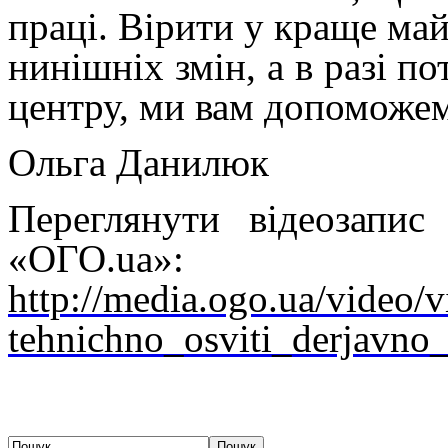
праці. Вірити у краще май
нинішніх змін, а в разі п
центру, ми вам допоможе
Ольга Данилюк
Переглянути відеозапи
«ОГО
.
ua
»
:
http://media.ogo.ua/video/
tehnichno_osviti_derjavno_