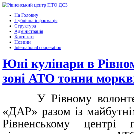
На Головну
Публічна інформація
Структура
Адміністрація
Контакти
Новини
International cooperation
Юні кулінари в Рівном
зоні АТО тонни моркви
У Рівному волонт
«ДАР» разом із майбутні
Рівненському центрі 