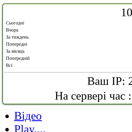
1
Сьогодні
Вчора
За тиждень
Попередні
За місяць
Попередній
Всі
Ваш IP: 
На сервері час 
Відео
Play....