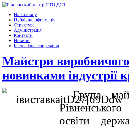
На Головну
Публічна інформація
Структура
Адміністрація
Контакти
Новини
International cooperation
Майстри виробничого
новинками індустрії 
Група май
Рівненського
освіти держ