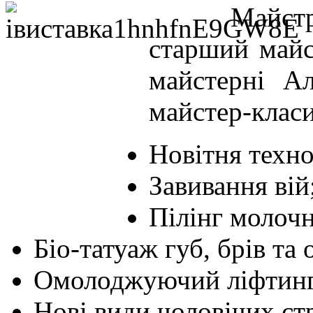
Майстр
старший майс
майстерні Ал
майстер-класи
Новітня техно
Завивання вій
Пілінг молоч
Біо-татуаж губ, брів та 
Омолоджуючий ліфтинг
Нові види чоловічих ст