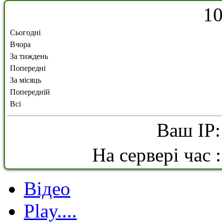
1
Сьогодні
Вчора
За тиждень
Попередні
За місяць
Попередній
Всі
Ваш IP:
На сервері час 
Відео
Play....