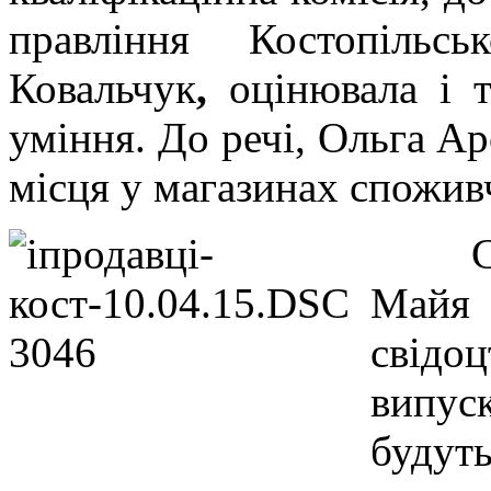
правління Костопільс
Ковальчук
,
оцінювала і т
уміння. До речі, Ольга Ар
місця у магазинах споживч
Майя 
свідоц
випус
будут