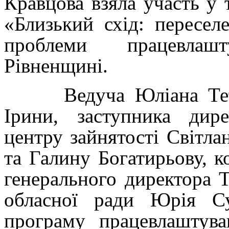
Кравцова взяла участь у 
«Близький схід: пересел
проблеми працевлаш
Рівненщині.
Ведуча Юліана Тет за
Ірини, заступника дире
центру зайнятості Світл
та Галину Богатирьову, ко
генерального директора 
обласної ради Юрія Су
програму працевлаштув