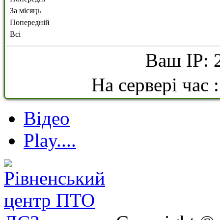
За місяць
Попередній
Всі
Ваш IP: 
На сервері час 
Відео
Play....