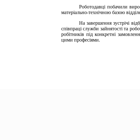
Роботодавці побачили вироб
матеріально-технічною базою відділ
На завершення зустрічі відб
співпраці служби зайнятості та роб
робітників під конкретні замовлен
цими професіями.