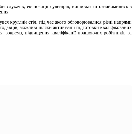
и слухачів, експозиції сувенірів, вишивки та ознайомились з
ення.
увся круглий стіл, під час якого обговорювалися різні напрями
отодавців, можливі шляхи активізації підготовки кваліфікованих
ня, зокрема, підвищення кваліфікації працюючих робітників за