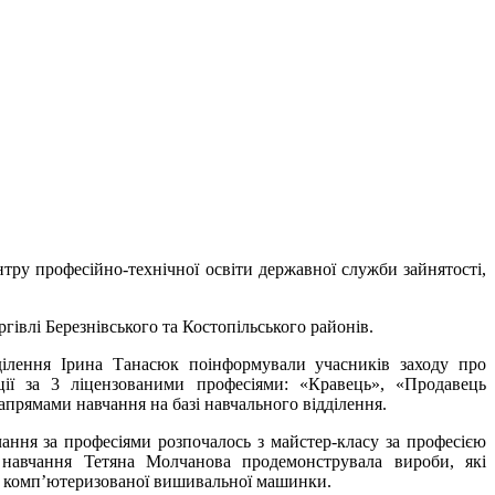
тру професійно-технічної освіти державної служби зайнятості,
гівлі Березнівського та Костопільського районів.
ілення Ірина Танасюк поінформували учасників заходу про
ції за 3 ліцензованими професіями: «Кравець», «Продавець
прямами навчання на базі навчального відділення.
ання за професіями розпочалось з майстер-класу за професією
 навчання Тетяна Молчанова продемонструвала вироби, які
м комп’ютеризованої вишивальної машинки.