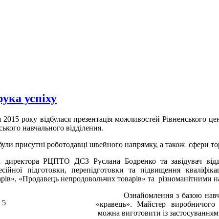
рука успіху
 2015 року відбулася презентація можливостей Рівненського цен
ського навчального відділення.
 були присутні роботодавці швейного напрямку, а також сфери тор
к директора РЦПТО ДСЗ Руслана Бодренко та завідувач відд
сійної підготовки, перепідготовки та підвищення кваліфіка
рів», «Продавець непродовольчих товарів» та різноманітними на
Ознайомлення з базою навч
«кравець». Майстер виробничого
можна виготовити із застосування