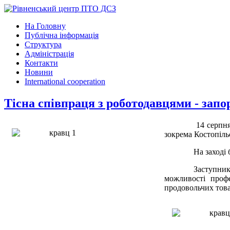
На Головну
Публічна інформація
Структура
Адміністрація
Контакти
Новини
International cooperation
Тісна співпраця з роботодавцями - запо
14 серпня
зокрема Костопіль
На заході
Заступни
можливості профе
продовольчих това