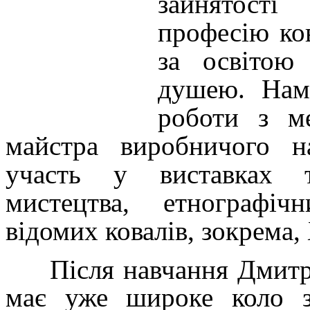
зайнятост
професію ко
за освітою
душею. Нама
роботи з ме
майстра виробничого н
участь у виставках т
мистецтва, етнографіч
відомих ковалів, зокрема,
Після навчання Дмитро 
має уже широке коло з