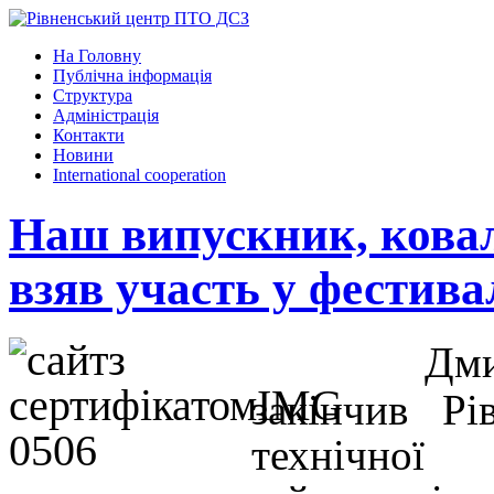
На Головну
Публічна інформація
Структура
Адміністрація
Контакти
Новини
International cooperation
Наш випускник, кова
взяв участь у фестивал
Дми
закінчив Рі
технічної