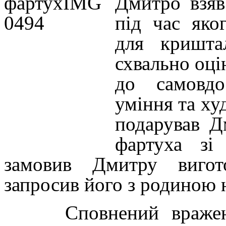
Дмитро взяв 
під час яко
для кришта
схвально оці
до самовдо
уміння та ху
подарував Д
фартуха зі
замовив Дмитру вигот
запросив його з родиною н
Сповнений враженн