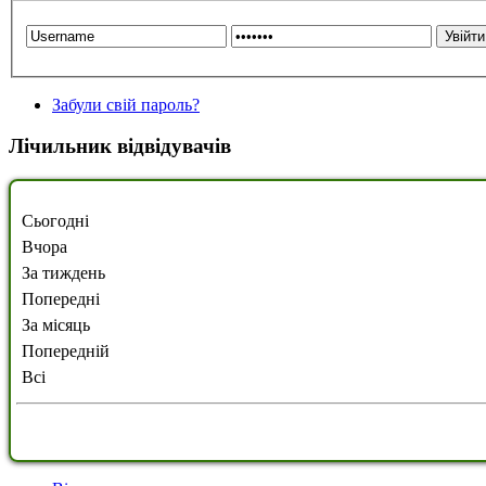
Забули свій пароль?
Лічильник відвідувачів
Сьогодні
Вчора
За тиждень
Попередні
За місяць
Попередній
Всі