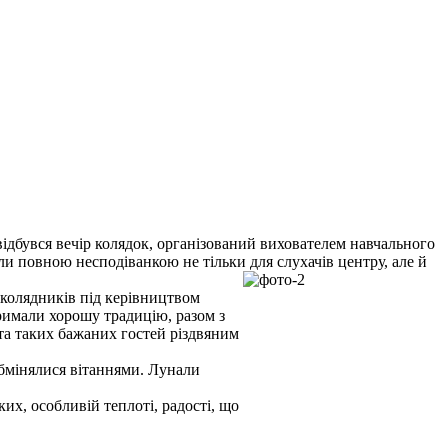
відбувся вечір колядок, організований вихователем навчального
и повною несподіванкою не тільки для слухачів центру, але й
 колядників під керівництвом
римали хорошу традицію, разом з
та таких бажаних гостей різдвяним
обмінялися вітаннями. Лунали
их, особливій теплоті, радості, що