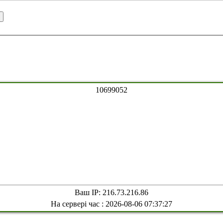
1
0
6
9
9
0
5
2
Ваш IP: 216.73.216.86
На сервері час : 2026-08-06 07:37:27