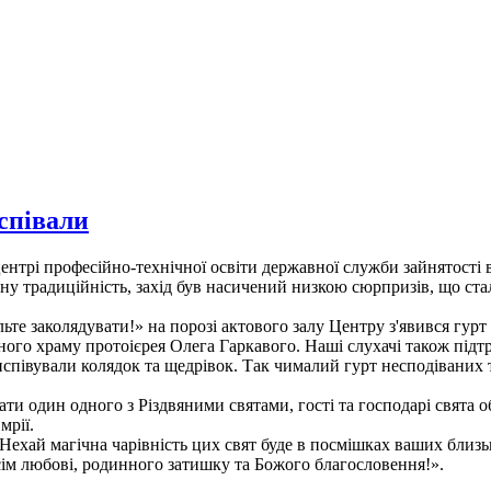
співали
центрі професійно-технічної освіти державної служби зайнятості 
у традиційність, захід був насичений низкою сюрпризів, що стал
ьте заколядувати!» на порозі актового залу Центру з'явився гурт
ного храму протоієрея Олега Гаркавого. Наші слухачі також підт
співували колядок та щедрівок. Так чималий гурт несподіваних 
ти один одного з Різдвяними святами, гості та господарі свята 
мрії.
Нехай магічна чарівність цих свят буде в посмішках ваших близьк
сім любові, родинного затишку та Божого благословення!».