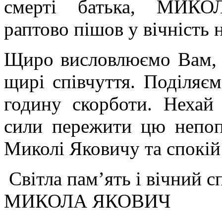
смерті батька, МИК
раптово пішов у вічність 
Щиро висловлюємо Вам, 
щирі співчуття. Поділяє
годину скорботи. Неха
сили пережити цю непоп
Миколі Яковичу та спокій
Світла пам’ять і вічний 
МИКОЛА ЯКОВИЧ