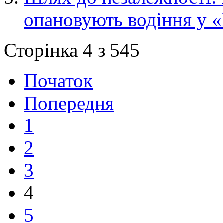
опановують водіння у 
Сторінка 4 з 545
Початок
Попередня
1
2
3
4
5